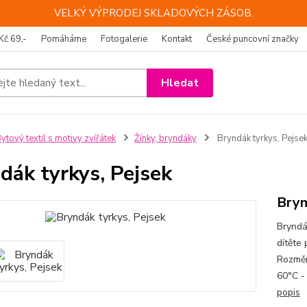
VELKÝ VÝPRODEJ SKLADOVÝCH ZÁSOB.
Kč 69,-
Pomáháme
Fotogalerie
Kontakt
České puncovní značky
Hledat
ytový textil s motivy zvířátek
Žínky, bryndáky
Bryndák tyrkys, Pejse
dák tyrkys, Pejsek
Bryn
Bryndá
dítěte 
Rozměr
60°C 
popis