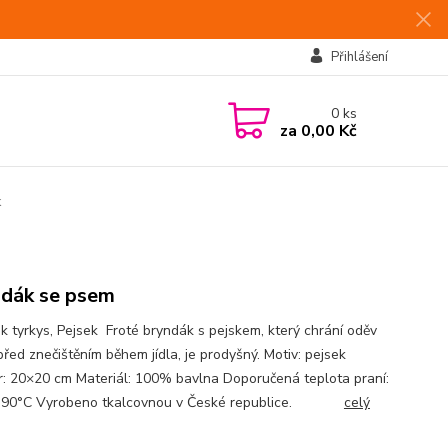
Přihlášení
0
ks
za
0,00 Kč
k
dák se psem
k tyrkys, Pejsek Froté bryndák s pejskem, který chrání oděv
před znečištěním během jídla, je prodyšný. Motiv: pejsek
: 20×20 cm Materiál: 100% bavlna Doporučená teplota praní:
- 90°C Vyrobeno tkalcovnou v České republice.
celý