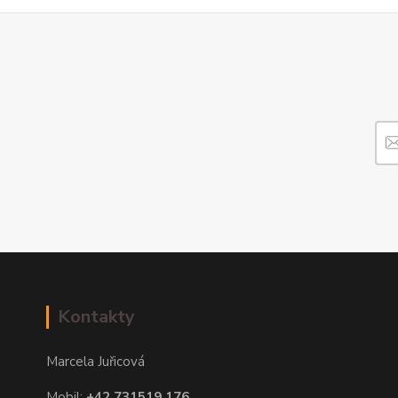
Kontakty
Marcela Juřicová
Mobil:
+42 731519 176