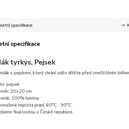
etní specifikace
tní specifikace
ák tyrkys, Pejsek
ndák s pejskem, který chrání oděv dítěte před znečištěním během 
iv: pejsek
měr: 20×20 cm
eriál: 100% bavlna
oručená teplota praní: 60°C - 90°C
obeno tkalcovnou v České republice.