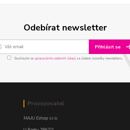
Odebírat newsletter
Přihlásit se
Souhlasím se
zpracováním osobních údajů
za účelem rozesílky newsletteru.
Provozovatel
MAJU Eshop s.r.o.
U Parku 2867/1