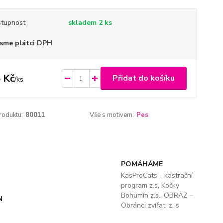
tupnost
skladem 2 ks
sme plátci DPH
 Kč
Přidat do košíku
/
ks
roduktu:
80011
Vše s motivem:
Pes
POMÁHÁME
KasProCats - kastrační
program z.s, Kočky
Bohumín z.s., OBRAZ –
N
Obránci zvířat, z. s