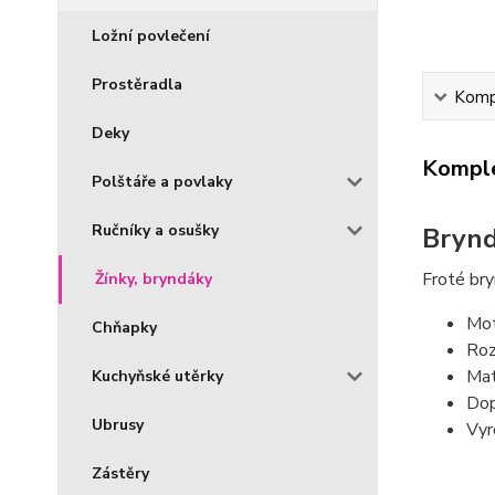
Ložní povlečení
Prostěradla
Kompl
Deky
Komple
Polštáře a povlaky
Ručníky a osušky
Brynd
Froté bry
Žínky, bryndáky
Mot
Chňapky
Roz
Mat
Kuchyňské utěrky
Dop
Ubrusy
Vyr
Zástěry