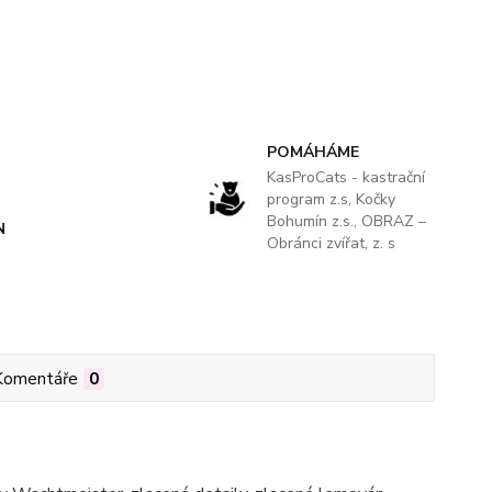
POMÁHÁME
KasProCats - kastrační
program z.s, Kočky
Bohumín z.s., OBRAZ –
N
Obránci zvířat, z. s
Komentáře
0