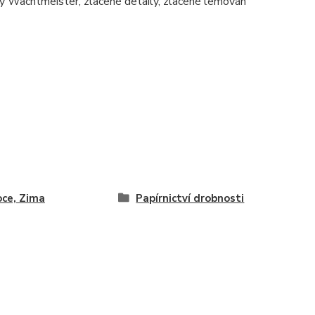
y Wachtmeister, zlacené detaily, zlacené lemován
ce, Zima
Papírnictví drobnosti