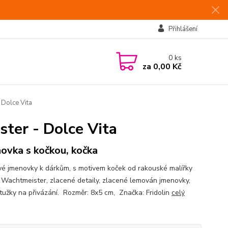
Přihlášení
0
ks
za
0,00 Kč
 Dolce Vita
ter - Dolce Vita
ovka s kočkou, kočka
vé jmenovky k dárkům, s motivem koček od rakouské malířky
 Wachtmeister, zlacené detaily, zlacené lemován jmenovky,
stužky na přivázání. Rozměr: 8x5 cm, Značka: Fridolin
celý