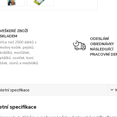
VEŠKERÉ ZBOŽÍ
SKLADEM
ODESLÁNÍ
Více než 2500 dárků s
OBJEDNÁVKY
motivy koček, pejsků,
NÁSLEDUJÍCÍ
králíčků, morčátek,
PRACOVNÍ DE
ptáčků, soviček, koní,
lišek, slonů a medvídků.
etní specifikace
tní specifikace