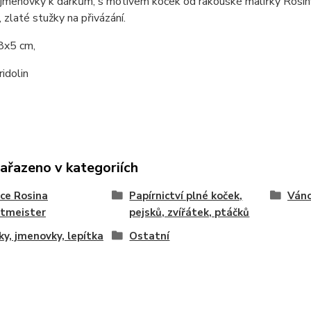
 jmenovky k dárkům
, s motivem koček od rakouské malířky Rosin
 zlaté stužky na přivázání.
8x5 cm,
ridolin
zařazeno v kategoriích
ce Rosina
Papírnictví plné koček,
Váno
tmeister
pejsků, zvířátek, ptáčků
ky, jmenovky, lepítka
Ostatní