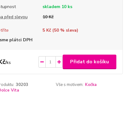
tupnost
skladem 10 ks
a před slevou
10 Kč
tříte
5 Kč (
50
% sleva)
sme plátci DPH
Kč
Přidat do košíku
/
ks
roduktu:
30203
Vše s motivem:
Kočka
Dolce Vita