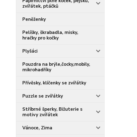
Papírnictví plné koček, pejsků,
zvířátek, ptáčků
Peněženky
Pelíšky, škrabadla, misky,
hračky pro kočky
Plyšáci
Pouzdra na brýle,čocky,mobily,
mikrohadříky
Přívěsky, klíčenky se zvířátky
Puzzle se zvířátky
Stříbrné šperky, Bižuterie s
motivy zvířátek
Vánoce, Zima