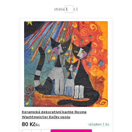
strana
z 1
Keramická dekorativní kachle Rosina
Wachtmeister Kočky spolu
80 Kč
skladem 1 ks
/
ks