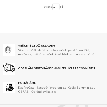
strana
z 1
VEŠKERÉ ZBOŽÍ SKLADEM
Více než 2500 dárků s motivy koček, pejsků, králíčků,
morčátek, ptáčků, soviček, koní, lišek, slonů a medvídků.
ODESLÁNÍ OBJEDNÁVKY NÁSLEDUJÍCÍ PRACOVNÍ DEN
POMÁHÁME
KasProCats - kastrační program z.s, Kočky Bohumín z.s.,
OBRAZ – Obránci zvířat, z. s