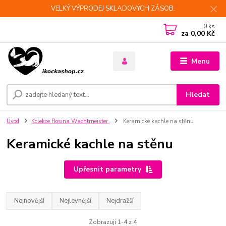
VELKÝ VÝPRODEJ SKLADOVÝCH ZÁSOB.
0
ks
za
0,00 Kč
Menu
Hledat
Úvod
Kolekce Rosina Wachtmeister
Keramické kachle na stěnu
Keramické kachle na stěnu
Upřesnit parametry
Nejnovější
Nejlevnější
Nejdražší
Zobrazuji 1-4 z 4