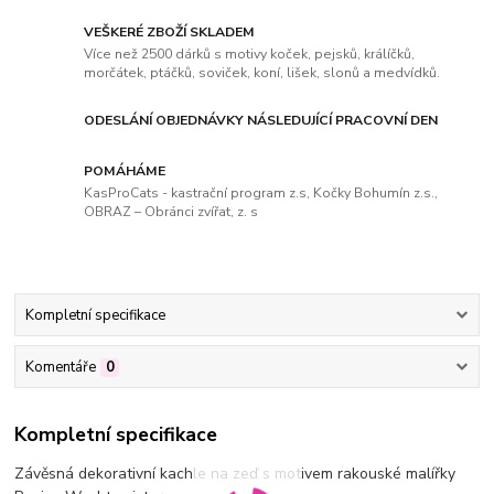
VEŠKERÉ ZBOŽÍ SKLADEM
Více než 2500 dárků s motivy koček, pejsků, králíčků,
morčátek, ptáčků, soviček, koní, lišek, slonů a medvídků.
ODESLÁNÍ OBJEDNÁVKY NÁSLEDUJÍCÍ PRACOVNÍ DEN
POMÁHÁME
KasProCats - kastrační program z.s, Kočky Bohumín z.s.,
OBRAZ – Obránci zvířat, z. s
Kompletní specifikace
Komentáře
0
Kompletní specifikace
Závěsná dekorativní kachle na zeď s motivem rakouské malířky