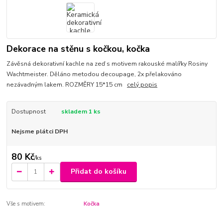
Dekorace na stěnu s kočkou, kočka
Závěsná dekorativní kachle na zeď s motivem rakouské malířky Rosiny
Wachtmeister. Děláno metodou decoupage, 2x přelakováno
nezávadným lakem. ROZMĚRY 15*15 cm
celý popis
Dostupnost
skladem 1 ks
Nejsme plátci DPH
80 Kč
/
ks
Přidat do košíku
Vše s motivem:
Kočka