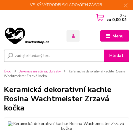
VELKÝ VÝPRODEJ SKLADOVÝCH ZÁSOB.
0
ks
za
0,00 Kč
Menu
Hledat
Úvod
Dekorace na stěnu, obrázky
Keramická dekorativní kachle Rosina
Wachtmeister Zrzavá kočka
Keramická dekorativní kachle
Rosina Wachtmeister Zrzavá
kočka