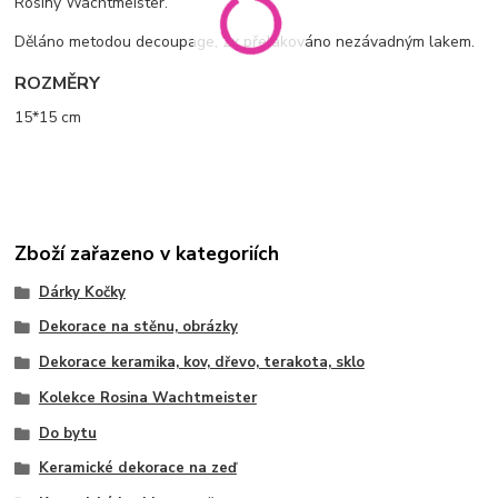
Rosiny Wachtmeister.
Děláno metodou decoupage, 2x přelakováno nezávadným lakem.
ROZMĚRY
15*15 cm
Zboží zařazeno v kategoriích
Dárky Kočky
Dekorace na stěnu, obrázky
Dekorace keramika, kov, dřevo, terakota, sklo
Kolekce Rosina Wachtmeister
Do bytu
Keramické dekorace na zeď