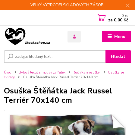
VELKÝ VÝPRODEJ SKLADOVÝCH ZÁSOB.
0
ks
za
0,00 Kč
Menu
Hledat
Úvod
Bytový textil s motivy zvířátek
Ručníky a osušky
Osušky se
zvířaty
Osuška Štěňátka Jack Russel Terriér 70x140 cm
Osuška Štěňátka Jack Russel
Terriér 70x140 cm