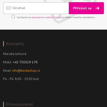
Přihlásit se
Souhlasím se
zpracováním osobních údajů
za účelem rozesílky newsletteru.
Kontakty
Marcela Juřicová
Mobil:
+42 731519 176
Email:
info@ikockashop.cz
Po - Pá 8:00 - 19:00 hod
Provozovatel