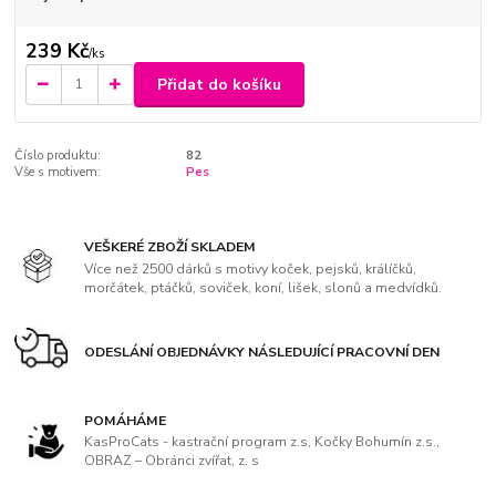
239 Kč
/
ks
Přidat do košíku
Číslo produktu:
82
Vše s motivem:
Pes
VEŠKERÉ ZBOŽÍ SKLADEM
Více než 2500 dárků s motivy koček, pejsků, králíčků,
morčátek, ptáčků, soviček, koní, lišek, slonů a medvídků.
ODESLÁNÍ OBJEDNÁVKY NÁSLEDUJÍCÍ PRACOVNÍ DEN
POMÁHÁME
KasProCats - kastrační program z.s, Kočky Bohumín z.s.,
OBRAZ – Obránci zvířat, z. s