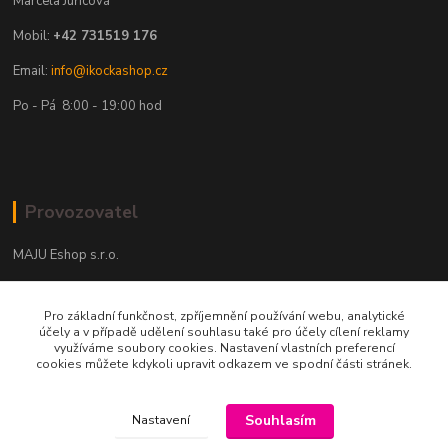
Marcela Juřicová
Mobil:
+42 731519 176
Email:
info@ikockashop.cz
Po - Pá 8:00 - 19:00 hod
Provozovatel
MAJU Eshop s.r.o.
U Parku 2867/1
Pro základní funkčnost, zpříjemnění používání webu, analytické
702 00 Ostrava
účely a v případě udělení souhlasu také pro účely cílení reklamy
využíváme soubory cookies. Nastavení vlastních preferencí
IČ: 09674799
cookies můžete kdykoli upravit odkazem ve spodní části stránek.
Souhlasím
Nastavení