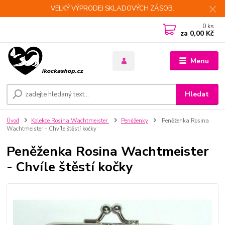
VELKÝ VÝPRODEJ SKLADOVÝCH ZÁSOB.
0
ks
za
0,00 Kč
Menu
Hledat
Úvod
Kolekce Rosina Wachtmeister
Peněženky
Peněženka Rosina
Wachtmeister - Chvíle štěstí kočky
Peněženka Rosina Wachtmeister
- Chvíle štěstí kočky