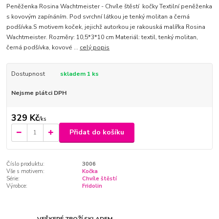
Peněženka Rosina Wachtmeister - Chvíle štěstí kočky Textilní peněženka
s kovovým zapínáním. Pod svrchní látkou je tenký molitan a černá
podšívka.S motivem koček, jejichž autorkou je rakouská malířka Rosina
Wachtmeister. Rozměry: 10,5*3*10 cm Materiál: textil, tenký molitan,
černá podšívka, kovové ...
celý popis
Dostupnost
skladem 1 ks
Nejsme plátci DPH
329 Kč
/
ks
Přidat do košíku
Číslo produktu:
3006
Vše s motivem:
Kočka
Série:
Chvíle štěstí
Výrobce:
Fridolin