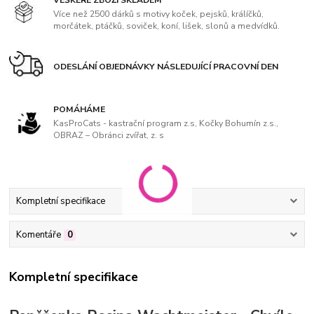
VEŠKERÉ ZBOŽÍ SKLADEM
Více než 2500 dárků s motivy koček, pejsků, králíčků,
morčátek, ptáčků, soviček, koní, lišek, slonů a medvídků.
ODESLÁNÍ OBJEDNÁVKY NÁSLEDUJÍCÍ PRACOVNÍ DEN
POMÁHÁME
KasProCats - kastrační program z.s, Kočky Bohumín z.s.,
OBRAZ – Obránci zvířat, z. s
Kompletní specifikace
Komentáře
0
Kompletní specifikace