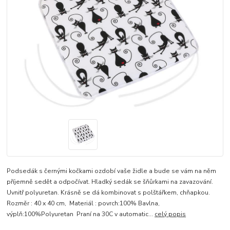
Podsedák s černými kočkami ozdobí vaše židle a bude se vám na něm
příjemně sedět a odpočívat. Hladký sedák se šňůrkami na zavazování.
Uvnitř polyuretan. Krásně se dá kombinovat s polštářkem, chňapkou.
Rozměr : 40 x 40 cm, Materiál : povrch:100% Bavlna,
výplň:100%Polyuretan Praní na 30C v automatic...
celý popis