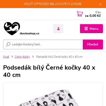
VELKÝ VÝPRODEJ SKLADOVÝCH ZÁSOB.
0
ks
za
0,00 Kč
Menu
Hledat
Úvod
Dárky Kočky
Podsedák bílý Černé kočky 40 x 40 cm
Podsedák bílý Černé kočky 40 x
40 cm