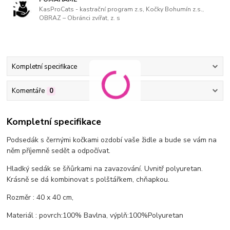
KasProCats - kastrační program z.s, Kočky Bohumín z.s.,
OBRAZ – Obránci zvířat, z. s
Kompletní specifikace
Komentáře
0
Kompletní specifikace
Podsedák s černými kočkami ozdobí vaše židle a bude se vám na
něm příjemně sedět a odpočívat.
Hladký sedák se šňůrkami na zavazování. Uvnitř polyuretan.
Krásně se dá kombinovat s polštářkem, chňapkou.
Rozměr : 40 x 40 cm,
Materiál : povrch:100% Bavlna, výplň:100%Polyuretan