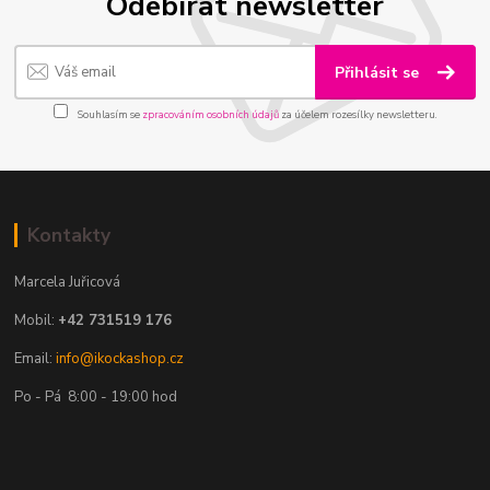
Odebírat newsletter
Přihlásit se
Souhlasím se
zpracováním osobních údajů
za účelem rozesílky newsletteru.
Kontakty
Marcela Juřicová
Mobil:
+42 731519 176
Email:
info@ikockashop.cz
Po - Pá 8:00 - 19:00 hod