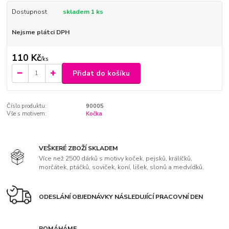
Dostupnost
skladem 1 ks
Nejsme plátci DPH
110 Kč
/
ks
Přidat do košíku
Číslo produktu:
90005
Vše s motivem:
Kočka
VEŠKERÉ ZBOŽÍ SKLADEM
Více než 2500 dárků s motivy koček, pejsků, králíčků,
morčátek, ptáčků, soviček, koní, lišek, slonů a medvídků.
ODESLÁNÍ OBJEDNÁVKY NÁSLEDUJÍCÍ PRACOVNÍ DEN
POMÁHÁME