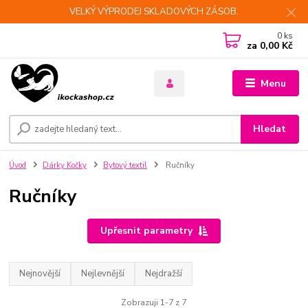
VELKÝ VÝPRODEJ SKLADOVÝCH ZÁSOB.
0
ks
za
0,00 Kč
Menu
Hledat
Úvod
Dárky Kočky
Bytový textil
Ručníky
Ručníky
Upřesnit parametry
Nejnovější
Nejlevnější
Nejdražší
Zobrazuji 1-7 z 7