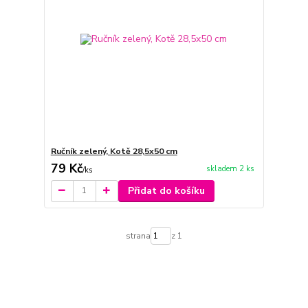
Ručník zelený, Kotě 28,5x50 cm
79 Kč
skladem 2 ks
/
ks
Přidat do košíku
strana
z 1