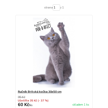
strana
z 1
Ručník Britská kočka 30x50 cm
95 Kč
Ušetříte 35 Kč
(- 37 %)
60 Kč
skladem 1 ks
/
ks