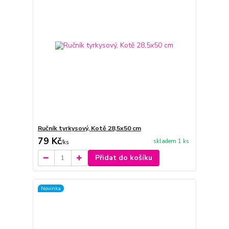
Ručník tyrkysový, Kotě 28,5x50 cm
79 Kč
skladem 1 ks
/
ks
Přidat do košíku
Novinka