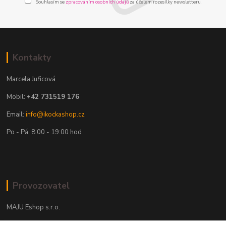
Souhlasím se
zpracováním osobních údajů
za účelem rozesílky newsletteru.
Kontakty
Marcela Juřicová
Mobil:
+42 731519 176
Email:
info@ikockashop.cz
Po - Pá 8:00 - 19:00 hod
Provozovatel
MAJU Eshop s.r.o.
U Parku 2867/1