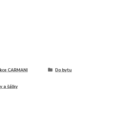
ekce CARMANI
Do bytu
y a šálky