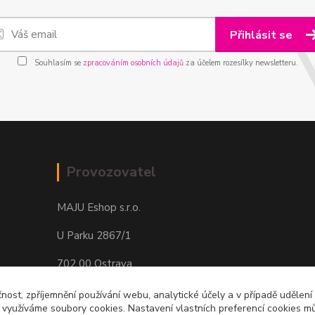
Přihlásit se
Souhlasím se
zpracováním osobních údajů
za účelem rozesílky newsletteru.
Provozovatel
MAJU Eshop s.r.o.
U Parku 2867/1
702 00 Ostrava
IČ: 09674799
čnost, zpříjemnění používání webu, analytické účely a v případě udělení
y využíváme soubory cookies. Nastavení vlastních preferencí cookies mů