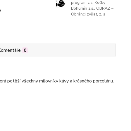
program z.s, Kočky
Bohumín z.s., OBRAZ –
N
Obránci zvířat, z. s
Komentáře
0
erá potěší všechny milovníky kávy a krásného porcelánu.