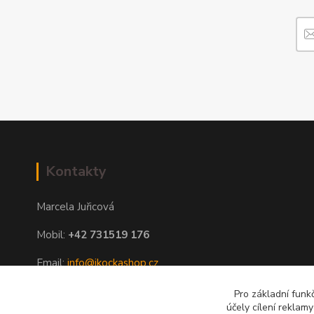
Kontakty
Marcela Juřicová
Mobil:
+42 731519 176
Email:
info@ikockashop.cz
Po - Pá 8:00 - 19:00 hod
Pro základní funk
účely cílení reklam