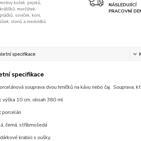
motivy koček, pejsků,
NÁSLEDUJÍCÍ
králíčků, morčátek,
PRACOVNÍ DE
ptáčků, soviček, koní,
lišek, slonů a medvídků.
etní specifikace
tní specifikace
orcelánová souprava dvou hrníčků na kávu nebo čaj. Souprava, kt
:
výška 10 cm, obsah 380 ml
:
porcelán
lá, černá, stříbrnošedá
dárkové krabici s oušky.