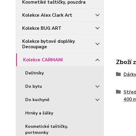
Kosmetiké taštičky, pouzdra
Kolekce Alex Clark Art
Kolekce BUG ART
Kolekce bytové doplňky
Decoupage
Kolekce CARMANI
Zboží 
Deštníky
Dárky
Do bytu
Střed
400 
Do kuchyně
Hrnky a šálky
Kosmetické taštičky,
portmonky