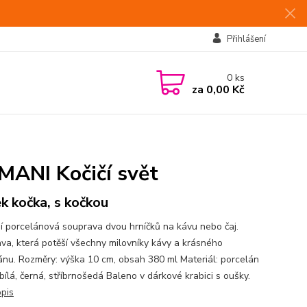
Přihlášení
0
ks
za
0,00 Kč
MANI Kočičí svět
k kočka, s kočkou
í porcelánová souprava dvou hrníčků na kávu nebo čaj.
va, která potěší všechny milovníky kávy a krásného
ánu. Rozměry: výška 10 cm, obsah 380 ml Materiál: porcelán
 bílá, černá, stříbrnošedá Baleno v dárkové krabici s oušky.
opis