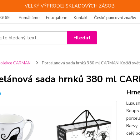
VELKÝ VÝPRODEJ SKLADOVÝCH ZÁSOB.
Kč 69,-
Pomáháme
Fotogalerie
Kontakt
České puncovní značky
Hledat
Kolekce CARMANI
Porcelánová sada hrnků 380 ml CARMANI Kočičí svět
elánová sada hrnků 380 ml CAR
Hrne
Luxusn
Soupra
porcel
Barvy:
celý p