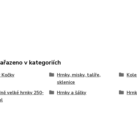
zařazeno v kategoriích
 Kočky
Hrnky, misky, talíře,
Kol
sklenice
ně velké hrnky 250-
Hrnky a šálky
Hrnk
ml