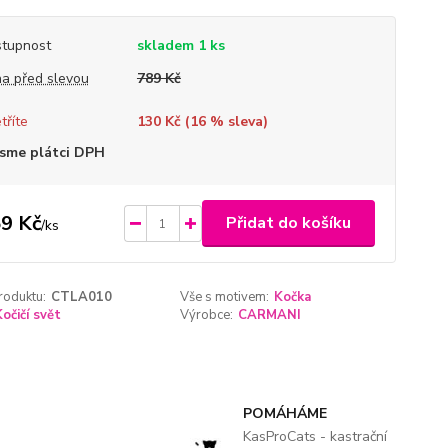
tupnost
skladem 1 ks
a před slevou
789 Kč
tříte
130 Kč (
16
% sleva)
sme plátci DPH
9 Kč
Přidat do košíku
/
ks
roduktu:
CTLA010
Vše s motivem:
Kočka
Kočičí svět
Výrobce:
CARMANI
POMÁHÁME
KasProCats - kastrační