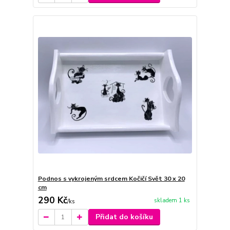
Podnos s vykrojeným srdcem Kočičí Svět 30 x 20
cm
290 Kč
skladem 1 ks
/
ks
Přidat do košíku