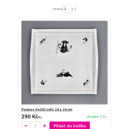
strana
z 1
Podnos Kočičí svět 24 x 24 cm
290 Kč
skladem 1 ks
/
ks
Přidat do košíku