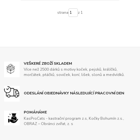
strana
z 1
VEŠKERÉ ZBOŽÍ SKLADEM
Více než 2500 dárků s motivy koček, pejsků, králíčků,
morčátek, ptáčků, soviček, koní, lišek, slonů a medvídků.
ODESLÁNÍ OBJEDNÁVKY NÁSLEDUJÍCÍ PRACOVNÍ DEN
POMÁHÁME
KasProCats - kastrační program z.s, Kočky Bohumín z.s.,
OBRAZ – Obránci zvířat, z. s