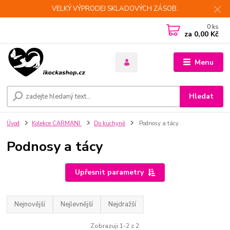
VELKÝ VÝPRODEJ SKLADOVÝCH ZÁSOB.
0
ks
za
0,00 Kč
Menu
Hledat
Úvod
Kolekce CARMANI
Do kuchyně
Podnosy a tácy
Podnosy a tácy
Upřesnit parametry
Nejnovější
Nejlevnější
Nejdražší
Zobrazuji 1-2 z 2