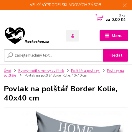
VELKÝ VÝPRODEJ SKLADOVÝCH ZÁSOB.
0
ks
za
0,00 Kč
Menu
Hledat
Úvod
Bytový textil s motivy zvířátek
Polštáře a povlaky
Povlaky na
polštáře
Povlak na polštář Border Kolie, 40x40 cm
Povlak na polštář Border Kolie,
40x40 cm