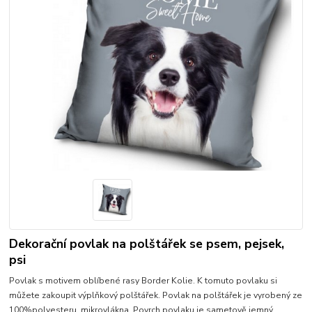
Dekorační povlak na polštářek se psem, pejsek,
psi
Povlak s motivem oblíbené rasy Border Kolie. K tomuto povlaku si
můžete zakoupit výplňkový polštářek. Povlak na polštářek je vyrobený ze
100%polyesteru, mikrovlákna. Povrch povlaku je sametově jemný,