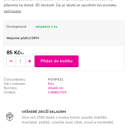
příjemný na dotek. 3D obrázek. Zip je skrytý ve spodním švu povlaku.
celý popis
Dostupnost
skladem 1 ks
Nejsme plátci DPH
85 Kč
/
ks
Přidat do košíku
Číslo produktu:
POVP021
Vše s motivem:
Pes
Rozměry:
40x40 cm
Výrobce:
CARBOTEX
VEŠKERÉ ZBOŽÍ SKLADEM
Více než 2500 dárků s motivy koček, pejsků, králíčků,
morčátek, ptáčků, soviček, koní, lišek, slonů a medvídků.