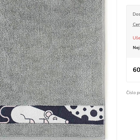
Dos
Cen
Uše
Nej
60
Číslo p