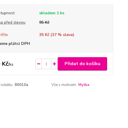
tupnost
skladem 1 ks
a před slevou
95 Kč
tříte
35 Kč (
37
% sleva)
sme plátci DPH
 Kč
Přidat do košíku
/
ks
roduktu:
80010a
Vše s motivem:
Myška