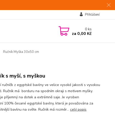
Přihlášení
0
ks
za
0,00 Kč
Ručník Myška 30x50 cm
ík s myší, s myškou
í ručníčk z egyptské bavlny ve velice vysoké jakosti s vysokou
i. Ručník má borduru na spodním okraji s motivem myšky.
 je příjemný na dotek a extrémně saje. Je vyroben
itní 100% česané egyptské bavlny, která je považována za
itnější bavlnu na světe. Ručník má rozměr...
celý popis