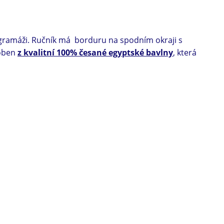
u gramáži. Ručník má borduru na spodním okraji s
roben
z kvalitní 100% česané egyptské bavlny
, která