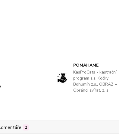
POMÁHÁME
KasProCats - kastrační
program z.s, Kočky
Bohumín z.s., OBRAZ –
N
Obránci zvířat, z. s
Komentáře
0