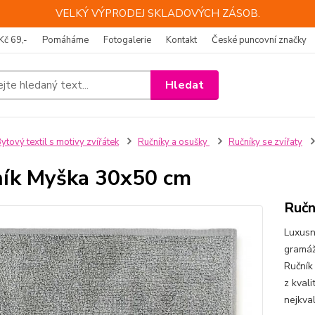
VELKÝ VÝPRODEJ SKLADOVÝCH ZÁSOB.
Kč 69,-
Pomáháme
Fotogalerie
Kontakt
České puncovní značky
Hledat
ytový textil s motivy zvířátek
Ručníky a osušky
Ručníky se zvířaty
ík Myška 30x50 cm
Ručn
Luxusn
gramáž
Ručník
z kval
nejkval