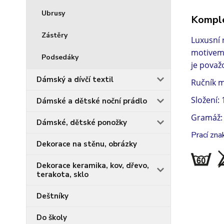
Ubrusy
Komple
Zástěry
Luxusní 
motivem 
Podsedáky
je považ
Dámský a dívčí textil
Ručník 
Složení:
Dámské a dětské noční prádlo
Gramáž:
Dámské, dětské ponožky
Prací zna
Dekorace na stěnu, obrázky
Dekorace keramika, kov, dřevo,
terakota, sklo
Deštníky
Do školy