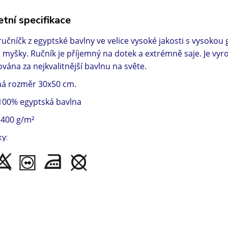
tní specifikace
ručníčk z egyptské bavlny ve velice vysoké jakosti s vysoko
myšky. Ručník je příjemný na dotek a extrémně saje. Je vy
ována za nejkvalitnější bavlnu na světe.
má rozměr 30x50 cm.
 100% egyptská bavlna
 400 g/m²
ky: