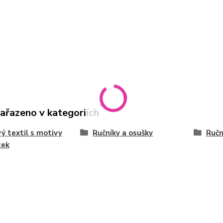
zařazeno v kategoriích
ý textil s motivy
Ručníky a osušky
Ručn
tek