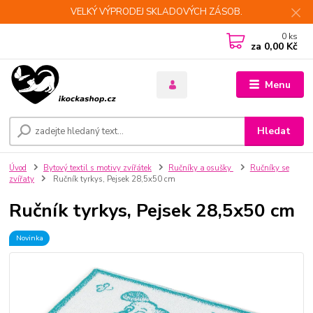
VELKÝ VÝPRODEJ SKLADOVÝCH ZÁSOB.
0
ks
za
0,00 Kč
Menu
Hledat
Úvod
Bytový textil s motivy zvířátek
Ručníky a osušky
Ručníky se
zvířaty
Ručník tyrkys, Pejsek 28,5x50 cm
Ručník tyrkys, Pejsek 28,5x50 cm
Novinka