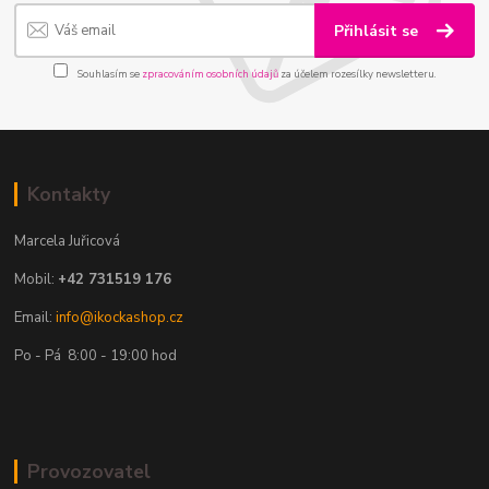
Přihlásit se
Souhlasím se
zpracováním osobních údajů
za účelem rozesílky newsletteru.
Kontakty
Marcela Juřicová
Mobil:
+42 731519 176
Email:
info@ikockashop.cz
Po - Pá 8:00 - 19:00 hod
Provozovatel