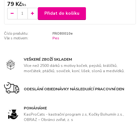
79 Kč
/
ks
Přidat do košíku
Číslo produktu:
FRO80010e
Vše s motivem:
Pes
VEŠKERÉ ZBOŽÍ SKLADEM
Více než 2500 dárků s motivy koček, pejsků, králíčků,
morčátek, ptáčků, soviček, koní, lišek, slonů a medvídků.
ODESLÁNÍ OBJEDNÁVKY NÁSLEDUJÍCÍ PRACOVNÍ DEN
POMÁHÁME
KasProCats - kastrační program z.s, Kočky Bohumín z.s.,
OBRAZ – Obránci zvířat, z. s