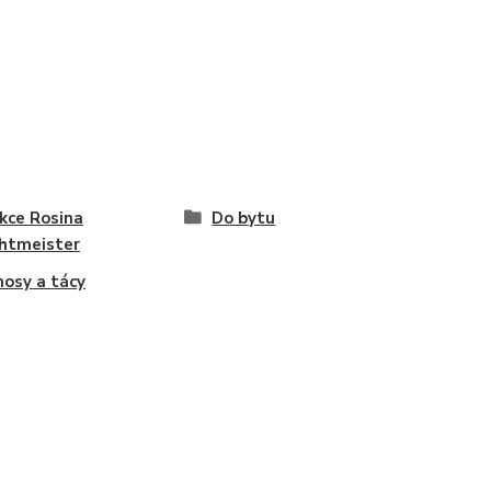
kce Rosina
Do bytu
htmeister
osy a tácy