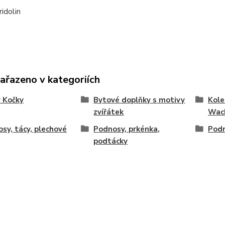
ridolin
zařazeno v kategoriích
 Kočky
Bytové doplňky s motivy
Kole
zvířátek
Wac
sy, tácy, plechové
Podnosy, prkénka,
Podn
podtácky