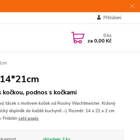
Přihlášení
0
ks
za
0,00 Kč
21cm
a 14*21cm
s kočkou, podnos s kočkami
vý tácek s motivem koček od Rosiny Wachtmeister. Krásný
ický doplněk do každé kuchyně :-). Rozměr: 14 x 21 x 2 cm
: Fridolin
celý popis
tupnost
skladem 2 ks