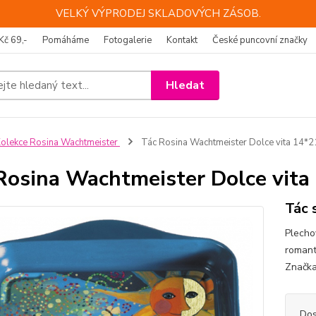
VELKÝ VÝPRODEJ SKLADOVÝCH ZÁSOB.
Kč 69,-
Pomáháme
Fotogalerie
Kontakt
České puncovní značky
Hledat
olekce Rosina Wachtmeister
Tác Rosina Wachtmeister Dolce vita 14*
Rosina Wachtmeister Dolce vit
Tác 
Plecho
romant
Značka
Dos