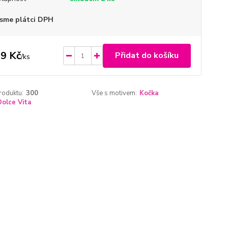
sme plátci DPH
9 Kč
Přidat do košíku
/
ks
roduktu:
300
Vše s motivem:
Kočka
Dolce Vita