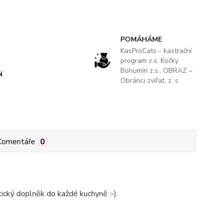
POMÁHÁME
KasProCats - kastrační
program z.s, Kočky
Bohumín z.s., OBRAZ –
N
Obránci zvířat, z. s
Komentáře
0
cký doplněk do každé kuchyně :-).