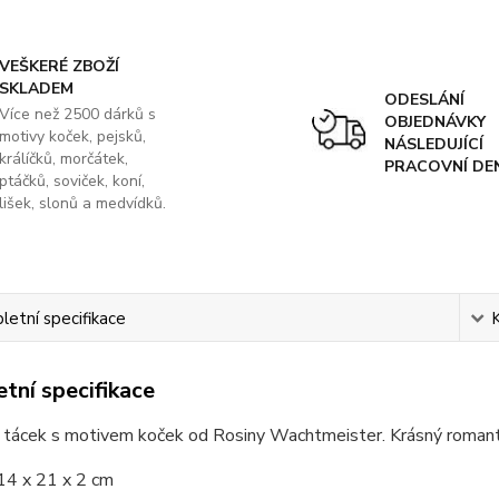
VEŠKERÉ ZBOŽÍ
SKLADEM
ODESLÁNÍ
Více než 2500 dárků s
OBJEDNÁVKY
motivy koček, pejsků,
NÁSLEDUJÍCÍ
králíčků, morčátek,
PRACOVNÍ DE
ptáčků, soviček, koní,
lišek, slonů a medvídků.
etní specifikace
tní specifikace
 tácek s motivem koček od Rosiny Wachtmeister. Krásný romanti
14 x 21 x 2 cm