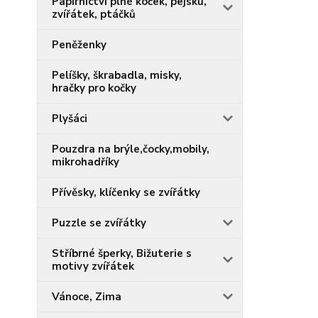
Papírnictví plné koček, pejsků,
zvířátek, ptáčků
Peněženky
Pelíšky, škrabadla, misky,
hračky pro kočky
Plyšáci
Pouzdra na brýle,čocky,mobily,
mikrohadříky
Přívěsky, klíčenky se zvířátky
Puzzle se zvířátky
Stříbrné šperky, Bižuterie s
motivy zvířátek
Vánoce, Zima