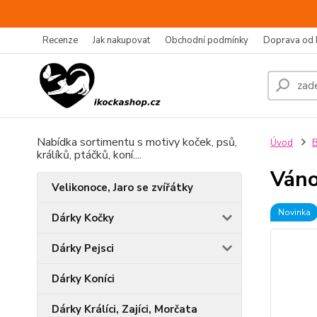
Recenze
Jak nakupovat
Obchodní podmínky
Doprava od 
Nabídka sortimentu s motivy koček, psů,
Úvod
B
králíků, ptáčků, koní....
Váno
Velikonoce, Jaro se zvířátky
Novinka
Dárky Kočky
Dárky Pejsci
Dárky Koníci
Dárky Králíci, Zajíci, Morčata