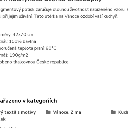
pigmentový potisk zaručuje dlouhou životnost nabízeného vzoru. K
i při jejím užívání. Tato utěrka na Vánoce ozdobí vaší kuchyň.
měry: 42x70 cm
riál: 100% bavlna
oručená teplota praní: 60°C
máž: 190g/m2
obeno tkalcovnou České republice.
zařazeno v kategoriích
ý textil s motivy
Vánoce, Zima
Kuch
tek