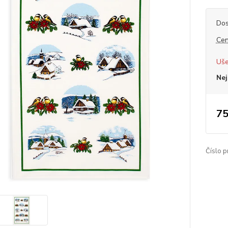
Dos
Cen
Uše
Nej
75
Číslo p