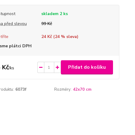
tupnost
skladem 2 ks
a před slevou
99 Kč
tříte
24 Kč (
24
% sleva)
sme plátci DPH
 Kč
Přidat do košíku
/
ks
roduktu:
6073f
Rozměry:
42x70 cm