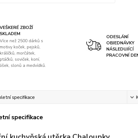
VEŠKERÉ ZBOŽÍ
SKLADEM
ODESLÁNÍ
Více než 2500 dárků s
OBJEDNÁVKY
motivy koček, pejsků,
NÁSLEDUJÍCÍ
králíčků, morčátek,
PRACOVNÍ DE
ptáčků, soviček, koní,
lišek, slonů a medvídků.
etní specifikace
tní specifikace
ní kuchyňská utěrka Chaloupky