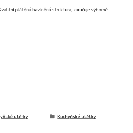
valitní plátěná bavlněná struktura, zaručuje výborné
yňské utěrky
Kuchyňské utětky