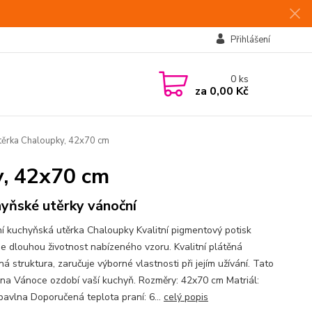
Přihlášení
0
ks
za
0,00 Kč
těrka Chaloupky, 42x70 cm
y, 42x70 cm
yňské utěrky vánoční
í kuchyňská utěrka Chaloupky Kvalitní pigmentový potisk
je dlouhou životnost nabízeného vzoru. Kvalitní plátěná
á struktura, zaručuje výborné vlastnosti při jejím užívání. Tato
 na Vánoce ozdobí vaší kuchyň. Rozměry: 42x70 cm Matriál:
avlna Doporučená teplota praní: 6...
celý popis