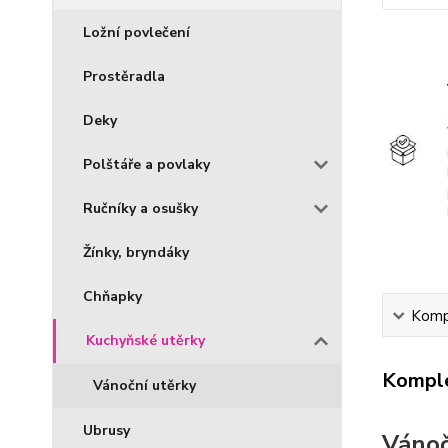
Ložní povlečení
Prostěradla
Deky
Polštáře a povlaky
Ručníky a osušky
Žínky, bryndáky
Chňapky
Kompl
Kuchyňské utěrky
Komple
Vánoční utěrky
Ubrusy
Vánoč