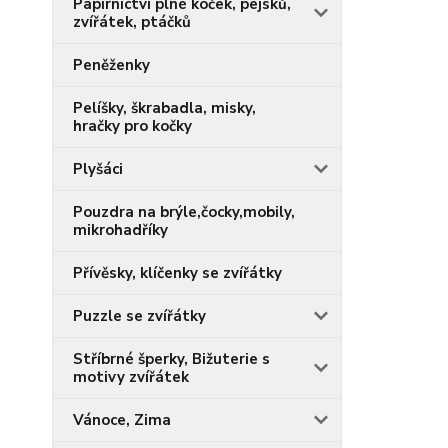
Papírnictví plné koček, pejsků,
zvířátek, ptáčků
Peněženky
Pelíšky, škrabadla, misky,
hračky pro kočky
Plyšáci
Pouzdra na brýle,čocky,mobily,
mikrohadříky
Přívěsky, klíčenky se zvířátky
Puzzle se zvířátky
Stříbrné šperky, Bižuterie s
motivy zvířátek
Vánoce, Zima