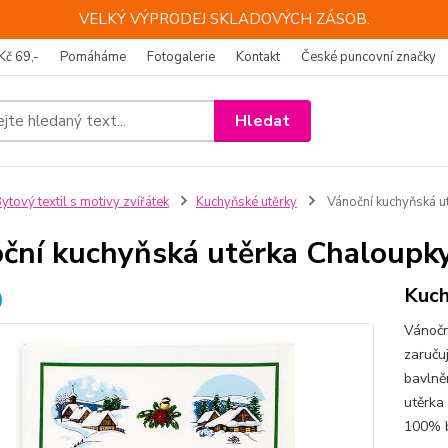
VELKÝ VÝPRODEJ SKLADOVÝCH ZÁSOB.
Kč 69,-
Pomáháme
Fotogalerie
Kontakt
České puncovní značky
Hledat
ytový textil s motivy zvířátek
Kuchyňské utěrky
Vánoční kuchyňská u
ční kuchyňská utěrka Chaloupk
Kuch
Vánočn
zaruču
bavlněn
utěrka
100% b