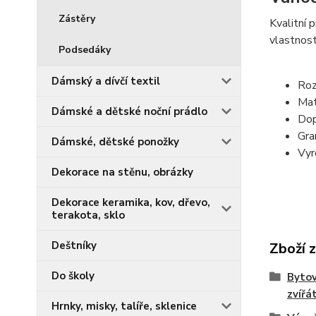
Zástěry
Kvalitní 
vlastnost
Podsedáky
Dámský a dívčí textil
Roz
Mat
Dámské a dětské noční prádlo
Dop
Gra
Dámské, dětské ponožky
Vyr
Dekorace na stěnu, obrázky
Dekorace keramika, kov, dřevo,
terakota, sklo
Deštníky
Zboží 
Do školy
Bytov
zvířá
Hrnky, misky, talíře, sklenice