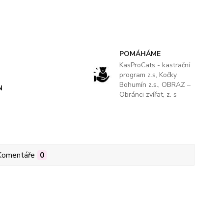
POMÁHÁME
KasProCats - kastrační
program z.s, Kočky
Bohumín z.s., OBRAZ –
N
Obránci zvířat, z. s
Komentáře
0