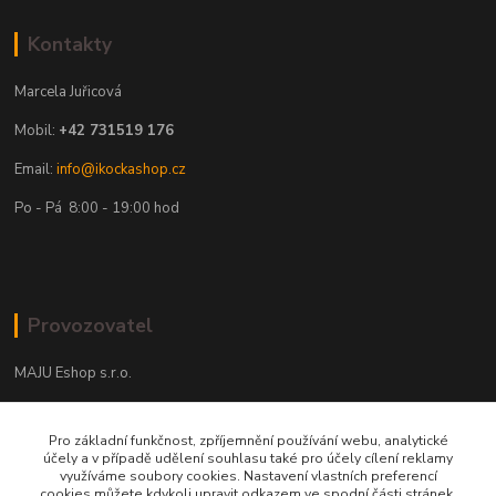
Kontakty
Marcela Juřicová
Mobil:
+42 731519 176
Email:
info@ikockashop.cz
Po - Pá 8:00 - 19:00 hod
Provozovatel
MAJU Eshop s.r.o.
U Parku 2867/1
Pro základní funkčnost, zpříjemnění používání webu, analytické
702 00 Ostrava
účely a v případě udělení souhlasu také pro účely cílení reklamy
využíváme soubory cookies. Nastavení vlastních preferencí
IČ: 09674799
cookies můžete kdykoli upravit odkazem ve spodní části stránek.