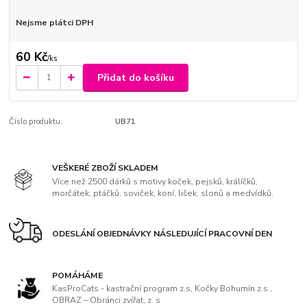
Nejsme plátci DPH
60 Kč
/
ks
Přidat do košíku
Číslo produktu:
UB71
VEŠKERÉ ZBOŽÍ SKLADEM
Více než 2500 dárků s motivy koček, pejsků, králíčků,
morčátek, ptáčků, soviček, koní, lišek, slonů a medvídků.
ODESLÁNÍ OBJEDNÁVKY NÁSLEDUJÍCÍ PRACOVNÍ DEN
POMÁHÁME
KasProCats - kastrační program z.s, Kočky Bohumín z.s.,
OBRAZ – Obránci zvířat, z. s