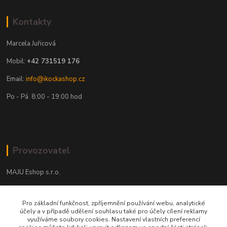
Kontakty
Marcela Juřicová
Mobil:
+42 731519 176
Email:
info@ikockashop.cz
Po - Pá 8:00 - 19:00 hod
Provozovatel
MAJU Eshop s.r.o.
U Parku 2867/1
Pro základní funkčnost, zpříjemnění používání webu, analytické
702 00 Ostrava
účely a v případě udělení souhlasu také pro účely cílení reklamy
využíváme soubory cookies. Nastavení vlastních preferencí
IČ: 09674799