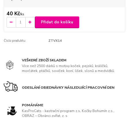
40 Kč
/
ks
Přidat do košíku
Číslo produktu:
ZTVX14
VEŠKERÉ ZBOŽÍ SKLADEM
Více než 2500 dárků s motivy koček, pejsků, králíčků,
morčátek, ptáčků, soviček, koní, lišek, slonů a medvídků.
ODESLÁNÍ OBJEDNÁVKY NÁSLEDUJÍCÍ PRACOVNÍ DEN
POMÁHÁME
KasProCats - kastrační program z.s, Kočky Bohumín z.s.,
OBRAZ – Obránci zvířat, z. s