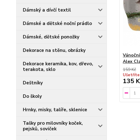
Dámský a dívčí textil
Dámské a dětské noční prádlo
Dámské, dětské ponožky
Dekorace na stěnu, obrázky
Vánoční
Alex Cl
Dekorace keramika, kov, dřevo,
terakota, sklo
159 Kč
Ušetříte
135 K
Deštníky
Do školy
Hrnky, misky, talíře, sklenice
Tašky pro milovníky koček,
pejsků, soviček