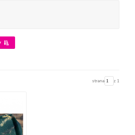
y
strana
z 1