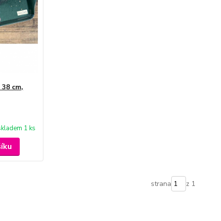
 38 cm,
skladem 1 ks
šíku
strana
z 1