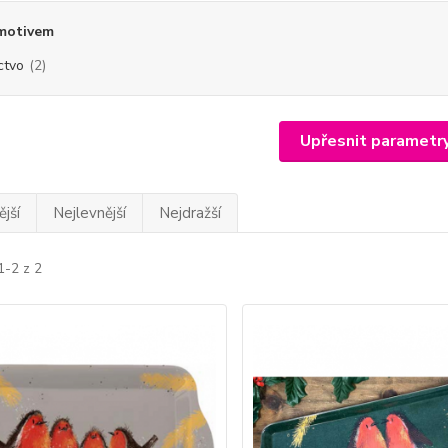
 motivem
ctvo
(2)
Upřesnit parametr
jší
Nejlevnější
Nejdražší
1-2 z 2