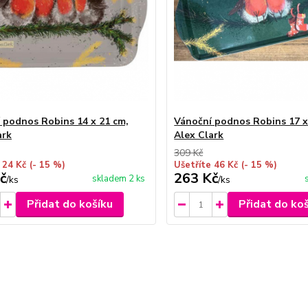
 podnos Robins 14 x 21 cm,
Vánoční podnos Robins 17 x
ark
Alex Clark
309 Kč
 24 Kč
(- 15 %)
Ušetříte 46 Kč
(- 15 %)
č
263 Kč
skladem 2 ks
/
ks
/
ks
Přidat do košíku
Přidat do ko