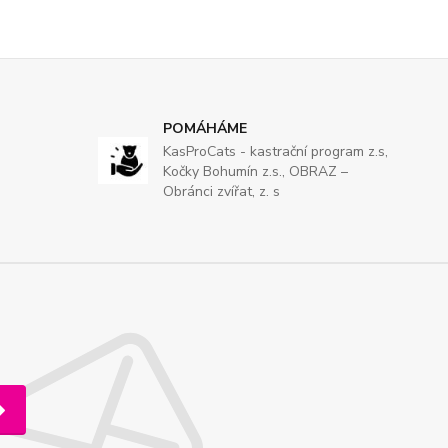
POMÁHÁME
KasProCats - kastrační program z.s,
Kočky Bohumín z.s., OBRAZ –
Obránci zvířat, z. s