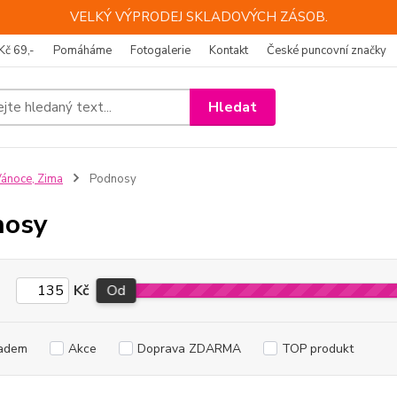
VELKÝ VÝPRODEJ SKLADOVÝCH ZÁSOB.
Kč 69,-
Pomáháme
Fotogalerie
Kontakt
České puncovní značky
Hledat
ánoce, Zima
Podnosy
nosy
Kč
Od
adem
Akce
Doprava ZDARMA
TOP produkt