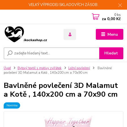
VELKÝ VÝPRODEJ SKLADOVÝCH ZÁSOB.
0
ks
za
0,00 Kč
Menu
Hledat
Úvod
Bytový textil s motivy zvířátek
Ložní povlečení
Bavlněné
povlečení 3D Malamut a Kotě , 140x200 cm a 70x90 cm
Bavlněné povlečení 3D Malamut
a Kotě , 140x200 cm a 70x90 cm
Novinka