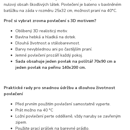
nulový obsah škodlivých látek. Povlečení je baleno v bavlněném
batůžku na záda v rozměru 25x32 cm, možnost praní na 40°C.
Proč si vybrat zrovna povlečení s 3D motivem?
Oblíbený 3D realisticý motiv.
Bavlna hebká a hladká na dotek.
Dlouhá životnost a stálobarevnost.
Barvy nevyblednou ani po častějším praní.
Jemné povlečení prozáří každý pokoj.
Sada obsahuje jeden povlak na polštář 70x90 cm a
jeden povlak na peřinu 140x200 cm.
Praktické rady pro snadnou údržbu a dlouhou životnost
povlečení
Před prvním použitím povlečení samostatně vyperte.
Prát možno na 40 °C
Ložní povlečení perte odděleně, vždy naruby se zavřeným
zipem.
Použijte prací prášek na barevné prádlo.