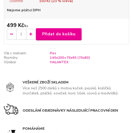
Ušetříte
150 Kč (
23
% sleva)
Nejsme plátci DPH
499 Kč
/
ks
Přidat do košíku
Vše s motivem:
Pes
Rozměry:
140x200+70x90 (70x80)
Výrobce:
HALANTEX
VEŠKERÉ ZBOŽÍ SKLADEM
Více než 2500 dárků s motivy koček, pejsků, králíčků,
morčátek, ptáčků, soviček, koní, lišek, slonů a medvídků.
ODESLÁNÍ OBJEDNÁVKY NÁSLEDUJÍCÍ PRACOVNÍ DEN
POMÁHÁME