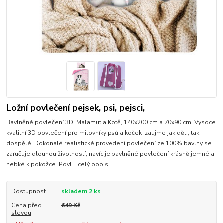
Ložní povlečení pejsek, psi, pejsci,
Bavlněné povlečení 3D Malamut a Kotě, 140x200 cm a 70x90 cm Vysoce
kvalitní 3D povlečení pro milovníky psů a koček zaujme jak děti, tak
dospělé. Dokonalé realistické provedení povlečení ze 100% bavlny se
zaručuje dlouhou životností, navíc je bavlněné povlečení krásně jemné a
hebké k pokožce. Povl...
celý popis
Dostupnost
skladem 2 ks
Cena před
649 Kč
slevou