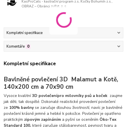
KasProCats - kastrační program z.s, Kočky Bohumín z.s.,
OBRAZ – Obránci zvířat, z. s
Kompletní specifikace
Komentáře
0
Kompletní specifikace
Bavlněné povlečení 3D Malamut a Kotě,
140x200 cm a 70x90 cm
Vysoce kvalitní
3D povlečení
pro milovníky psů a koček
zaujme
jak děti, tak dospělé. Dokonalé realistické provedení povlečení
ze
100% bavlny
se zaručuje dlouhou životností, navíc je bavlněné
povlečení krásně jemné a hebké k pokožce. Povlečení je opatřeno
praktickým
zipovým zapínáním
a pyšní se oceněním
Öko-Tex
Standard 100,
které zaručuje stálobarevnost, pevnost tvaru a