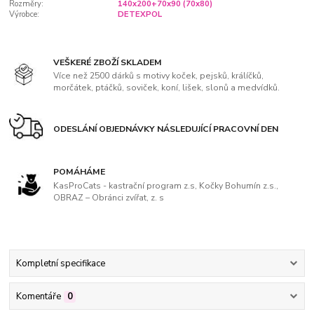
Rozměry:
140x200+70x90 (70x80)
Výrobce:
DETEXPOL
VEŠKERÉ ZBOŽÍ SKLADEM
Více než 2500 dárků s motivy koček, pejsků, králíčků,
morčátek, ptáčků, soviček, koní, lišek, slonů a medvídků.
ODESLÁNÍ OBJEDNÁVKY NÁSLEDUJÍCÍ PRACOVNÍ DEN
POMÁHÁME
KasProCats - kastrační program z.s, Kočky Bohumín z.s.,
OBRAZ – Obránci zvířat, z. s
Kompletní specifikace
Komentáře
0