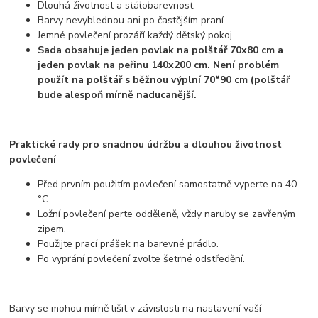
Dlouhá životnost a stálobarevnost.
Barvy nevyblednou ani po častějším praní.
Jemné povlečení prozáří každý dětský pokoj.
Sada obsahuje jeden povlak na polštář 70x80 cm a
jeden povlak na peřinu 140x200 cm. Není problém
použít na polštář s běžnou výplní 70*90 cm (polštář
bude alespoň mírně naducanější.
Praktické rady pro snadnou údržbu a dlouhou životnost
povlečení
Před prvním použitím povlečení samostatně vyperte na 40
°C.
Ložní povlečení perte odděleně, vždy naruby se zavřeným
zipem.
Použijte prací prášek na barevné prádlo.
Po vyprání povlečení zvolte šetrné odstředění.
Barvy se mohou mírně lišit v závislosti na nastavení vaší