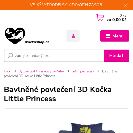
VELKÝ VÝPRODEJ SKLADOVÝCH ZÁSOB.
0
ks
za
0,00 Kč
Menu
Hledat
Úvod
Bytový textil s motivy zvířátek
Ložní povlečení
Bavlněné
povlečení 3D Kočka Little Princess
Bavlněné povlečení 3D Kočka
Little Princess