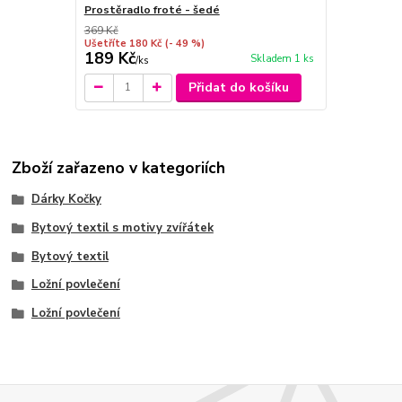
Prostěradlo froté - šedé
369 Kč
Ušetříte 180 Kč
(- 49 %)
189 Kč
Skladem 1 ks
/
ks
Přidat do košíku
Zboží zařazeno v kategoriích
Dárky Kočky
Bytový textil s motivy zvířátek
Bytový textil
Ložní povlečení
Ložní povlečení