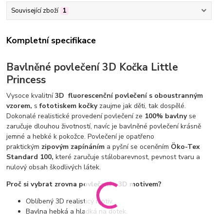
Související zboží
1
Kompletní specifikace
Bavlněné povlečení 3D Kočka Little
Princess
Vysoce kvalitní
3D
fluorescenční povlečení s oboustranným
vzorem,
s
fototiskem kočky
zaujme jak děti, tak dospělé.
Dokonalé realistické provedení povlečení ze
100% bavlny
se
zaručuje dlouhou životností, navíc je bavlněné povlečení krásně
jemné a hebké k pokožce. Povlečení je opatřeno
praktickým
zipovým zapínáním
a pyšní se oceněním
Öko-Tex
Standard 100,
které zaručuje stálobarevnost, pevnost tvaru a
nulový obsah škodlivých látek.
Proč si vybrat zrovna povlečení s 3D motivem?
Oblíbený 3D realisticý motiv.
Bavlna hebká a hladká na dotek.