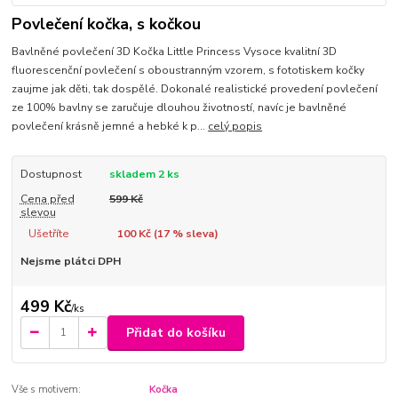
Povlečení kočka, s kočkou
Bavlněné povlečení 3D Kočka Little Princess Vysoce kvalitní 3D
fluorescenční povlečení s oboustranným vzorem, s fototiskem kočky
zaujme jak děti, tak dospělé. Dokonalé realistické provedení povlečení
ze 100% bavlny se zaručuje dlouhou životností, navíc je bavlněné
povlečení krásně jemné a hebké k p...
celý popis
Dostupnost
skladem 2 ks
Cena před
599 Kč
slevou
Ušetříte
100 Kč (
17
% sleva)
Nejsme plátci DPH
499 Kč
/
ks
Přidat do košíku
Vše s motivem:
Kočka