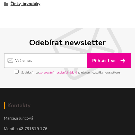
Žínky, bryndáky
Odebírat newsletter
Přihlásit se
Souhlasím se
zpracováním osobních údajů
za účelem rozesílky newsletteru.
Kontakty
Marcela Juřicová
Mobil:
+42 731519 176