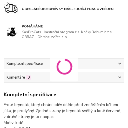
ODESLÁNÍ OBJEDNÁVKY NÁSLEDUJÍCÍ PRACOVNÍ DEN
POMÁHÁME
KasProCats - kastrační program z.s, Kočky Bohumín z.s.,
OBRAZ – Obránci zvířat, z. s
Kompletní specifikace
Komentáře
0
Kompletní specifikace
Froté bryndák, který chrání oděv dítěte před znečištěním během
jídla, je prodyšný. Zjedné strany je bryndák světlý a kotě červené,
z druhé strany je to naopak.
Motiv: kotě