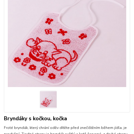
Bryndáky s kočkou, kočka
Froté bryndák, který chrání oděv dítěte před znečištěním během jídla, je
prodyšný. Zjedné strany je bryndák světlý a kotě červené, z druhé strany