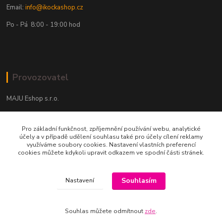
Email:
info@ikockashop.cz
Po - Pá 8:00 - 19:00 hod
Provozovatel
MAJU Eshop s.r.o.
U Parku 2867/1
Pro základní funkčnost, zpříjemnění používání webu, analytické
702 00 Ostrava
účely a v případě udělení souhlasu také pro účely cílení reklamy
využíváme soubory cookies. Nastavení vlastních preferencí
IČ: 09674799
cookies můžete kdykoli upravit odkazem ve spodní části stránek.
Souhlasím
Nastavení
Souhlas můžete odmítnout
zde
.
Vytvořeno na
Eshop-rychle.cz