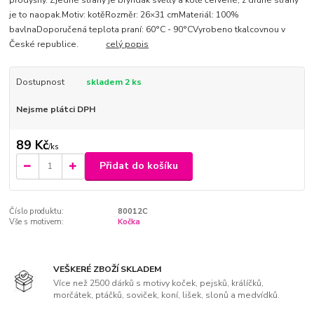
je to naopak.Motiv: kotěRozměr: 26×31 cmMateriál: 100%
bavlnaDoporučená teplota praní: 60°C - 90°CVyrobeno tkalcovnou v
České republice.
celý popis
Dostupnost
skladem 2 ks
Nejsme plátci DPH
89 Kč
/
ks
Přidat do košíku
Číslo produktu:
80012C
Vše s motivem:
Kočka
VEŠKERÉ ZBOŽÍ SKLADEM
Více než 2500 dárků s motivy koček, pejsků, králíčků,
morčátek, ptáčků, soviček, koní, lišek, slonů a medvídků.