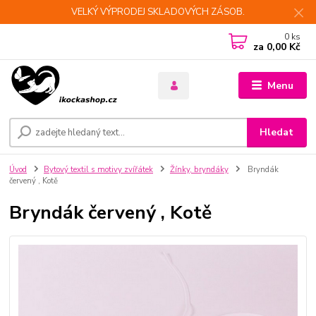
VELKÝ VÝPRODEJ SKLADOVÝCH ZÁSOB.
0
ks
za
0,00 Kč
Menu
Hledat
Úvod
Bytový textil s motivy zvířátek
Žínky, bryndáky
Bryndák
červený , Kotě
Bryndák červený , Kotě