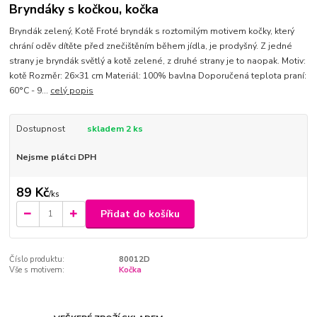
Bryndáky s kočkou, kočka
Bryndák zelený, Kotě Froté bryndák s roztomilým motivem kočky, který
chrání oděv dítěte před znečištěním během jídla, je prodyšný. Z jedné
strany je bryndák světlý a kotě zelené, z druhé strany je to naopak. Motiv:
kotě Rozměr: 26×31 cm Materiál: 100% bavlna Doporučená teplota praní:
60°C - 9...
celý popis
Dostupnost
skladem 2 ks
Nejsme plátci DPH
89 Kč
/
ks
Přidat do košíku
Číslo produktu:
80012D
Vše s motivem:
Kočka