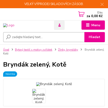
VELKÝ VÝPRODEJ SKLADOVÝCH ZÁSOB.
0
ks
za
0,00 Kč
Menu
Hledat
Úvod
Bytový textil s motivy zvířátek
Žínky, bryndáky
Bryndák zelený,
Kotě
Bryndák zelený, Kotě
Novinka