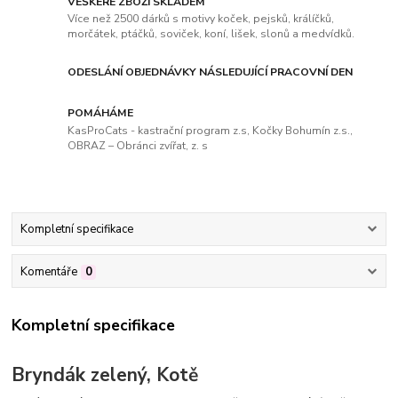
VEŠKERÉ ZBOŽÍ SKLADEM
Více než 2500 dárků s motivy koček, pejsků, králíčků,
morčátek, ptáčků, soviček, koní, lišek, slonů a medvídků.
ODESLÁNÍ OBJEDNÁVKY NÁSLEDUJÍCÍ PRACOVNÍ DEN
POMÁHÁME
KasProCats - kastrační program z.s, Kočky Bohumín z.s.,
OBRAZ – Obránci zvířat, z. s
Kompletní specifikace
Komentáře
0
Kompletní specifikace
Bryndák zelený, Kotě