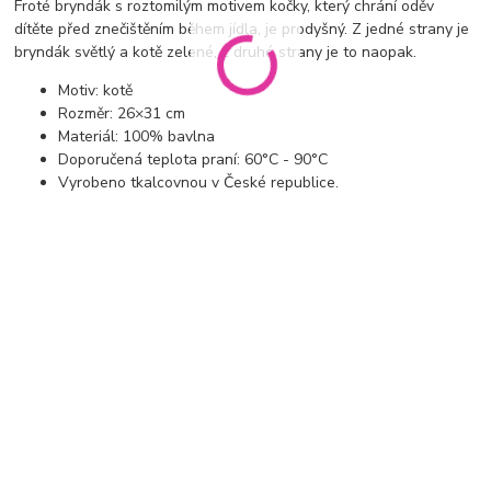
Froté bryndák s roztomilým motivem kočky, který chrání oděv
dítěte před znečištěním během jídla, je prodyšný. Z jedné strany je
bryndák světlý a kotě zelené, z druhé strany je to naopak.
Motiv: kotě
Rozměr: 26×31 cm
Materiál: 100% bavlna
Doporučená teplota praní: 60°C - 90°C
Vyrobeno tkalcovnou v České republice.