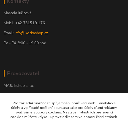
Kontakty
Marcela Juřicová
Mobil:
+42 731519 176
Email:
info@ikockashop.cz
Po - Pá 8:00 - 19:00 hod
Provozovatel
MAJU Eshop s.r.o.
U Parku 2867/1
Pro základní funkčnost, zpříjemnění používání webu, analytické
702 00 Ostrava
účely a v případě udělení souhlasu také pro účely cílení reklamy
využíváme soubory cookies. Nastavení vlastních preferencí
IČ: 09674799
cookies můžete kdykoli upravit odkazem ve spodní části stránek.