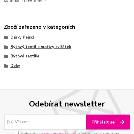
Materiál: 100% fleece
Zboží zařazeno v kategoriích
Dárky Pejsci
Bytový textil s motivy zvířátek
Bytové textilie
Deky
Odebírat newsletter
Přihlásit se
Souhlasím se
zpracováním osobních údajů
za účelem rozesílky newsletteru.