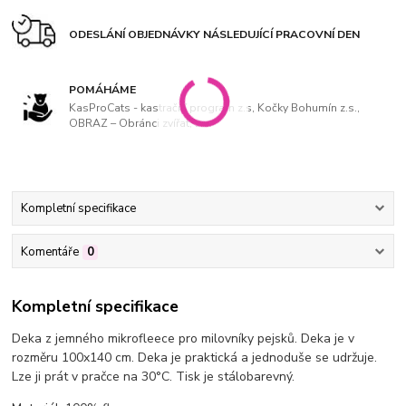
ODESLÁNÍ OBJEDNÁVKY NÁSLEDUJÍCÍ PRACOVNÍ DEN
POMÁHÁME
KasProCats - kastrační program z.s, Kočky Bohumín z.s.,
OBRAZ – Obránci zvířat, z. s
Kompletní specifikace
Komentáře
0
Kompletní specifikace
Deka z jemného mikrofleece pro milovníky pejsků. Deka je v
rozměru 100x140 cm. Deka je praktická a jednoduše se udržuje.
Lze ji prát v pračce na 30°C. Tisk je stálobarevný.