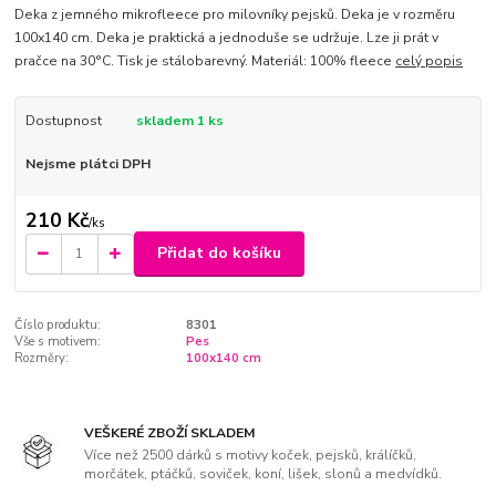
Deka z jemného mikrofleece pro milovníky pejsků. Deka je v rozměru
100x140 cm. Deka je praktická a jednoduše se udržuje. Lze ji prát v
pračce na 30°C. Tisk je stálobarevný. Materiál: 100% fleece
celý popis
Dostupnost
skladem 1 ks
Nejsme plátci DPH
210 Kč
/
ks
Přidat do košíku
Číslo produktu:
8301
Vše s motivem:
Pes
Rozměry:
100x140 cm
VEŠKERÉ ZBOŽÍ SKLADEM
Více než 2500 dárků s motivy koček, pejsků, králíčků,
morčátek, ptáčků, soviček, koní, lišek, slonů a medvídků.