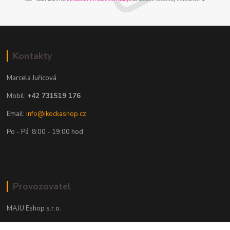
Kontakty
Marcela Juřicová
Mobil:
+42 731519 176
Email:
info@ikockashop.cz
Po - Pá 8:00 - 19:00 hod
Provozovatel
MAJU Eshop s.r.o.
U Parku 2867/1