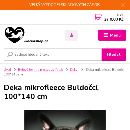
VELKÝ VÝPRODEJ SKLADOVÝCH ZÁSOB.
0
ks
za
0,00 Kč
Menu
Hledat
Úvod
Bytový textil s motivy zvířátek
Deky
Deka mikrofleece Buldočci,
100*140 cm
Deka mikrofleece Buldočci,
100*140 cm