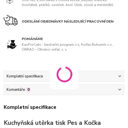
morčátek, ptáčků, soviček, koní, lišek, slonů a medvídků.
ODESLÁNÍ OBJEDNÁVKY NÁSLEDUJÍCÍ PRACOVNÍ DEN
POMÁHÁME
KasProCats - kastrační program z.s, Kočky Bohumín z.s.,
OBRAZ – Obránci zvířat, z. s
Kompletní specifikace
Komentáře
0
Kompletní specifikace
Kuchyňská utěrka tisk Pes a Kočka