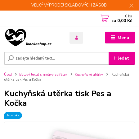
VELKÝ VÝPRODEJ SKLADOVÝCH ZÁSOB.
0
ks
za
0,00 Kč
Menu
Hledat
Úvod
Bytový textil s motivy zvířátek
Kuchyňské utěrky
Kuchyňská
utěrka tisk Pes a Kočka
Kuchyňská utěrka tisk Pes a
Kočka
Novinka