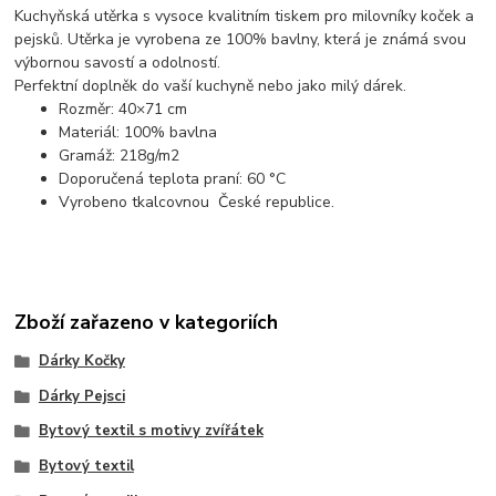
Kuchyňská utěrka s vysoce kvalitním tiskem pro milovníky koček a
pejsků. Utěrka je vyrobena ze 100% bavlny, která je známá svou
výbornou savostí a odolností.
Perfektní doplněk do vaší kuchyně nebo jako milý dárek.
Rozměr: 40×71 cm
Materiál: 100% bavlna
Gramáž: 218g/m2
Doporučená teplota praní: 60 °C
Vyrobeno tkalcovnou České republice.
Zboží zařazeno v kategoriích
Dárky Kočky
Dárky Pejsci
Bytový textil s motivy zvířátek
Bytový textil