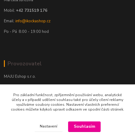
Marcela Juřicová
Mobil:
+42 731519 176
Email:
info@ikockashop.cz
Po - Pá 8:00 - 19:00 hod
Provozovatel
MAJU Eshop s.r.o.
U Parku 2867/1
Pro základní funkčnost, zpříjemnění používání webu, analytické
702 00 Ostrava
účely a v případě udělení souhlasu také pro účely cílení reklamy
využíváme soubory cookies. Nastavení vlastních preferencí
IČ: 09674799
cookies můžete kdykoli upravit odkazem ve spodní části stránek.
Souhlasím
Nastavení