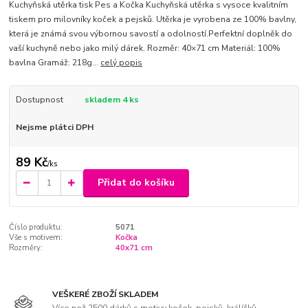
Kuchyňská utěrka tisk Pes a Kočka Kuchyňská utěrka s vysoce kvalitním
tiskem pro milovníky koček a pejsků. Utěrka je vyrobena ze 100% bavlny,
která je známá svou výbornou savostí a odolností.Perfektní doplněk do
vaší kuchyně nebo jako milý dárek. Rozměr: 40×71 cm Materiál: 100%
bavlna Gramáž: 218g...
celý popis
Dostupnost
skladem 4 ks
Nejsme plátci DPH
89 Kč
/
ks
Přidat do košíku
Číslo produktu:
5071
Vše s motivem:
Kočka
Rozměry:
40x71 cm
VEŠKERÉ ZBOŽÍ SKLADEM
Více než 2500 dárků s motivy koček, pejsků, králíčků,