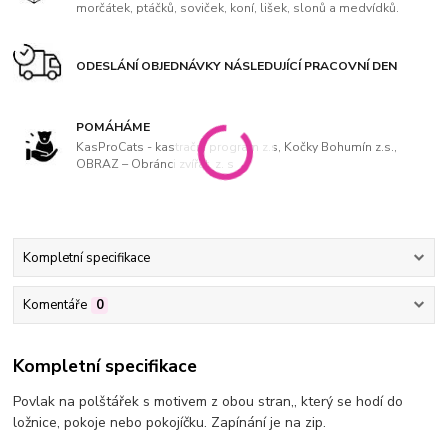
morčátek, ptáčků, soviček, koní, lišek, slonů a medvídků.
ODESLÁNÍ OBJEDNÁVKY NÁSLEDUJÍCÍ PRACOVNÍ DEN
POMÁHÁME
KasProCats - kastrační program z.s, Kočky Bohumín z.s.,
OBRAZ – Obránci zvířat, z. s
Kompletní specifikace
Komentáře
0
Kompletní specifikace
Povlak na polštářek s motivem z obou stran,, který se hodí do
ložnice, pokoje nebo pokojíčku. Zapínání je na zip.