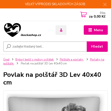
VELKÝ VÝPRODEJ SKLADOVÝCH ZÁSOB.
0
ks
za
0,00 Kč
Menu
Hledat
Úvod
Bytový textil s motivy zvířátek
Polštáře a povlaky
Povlaky na
polštáře
Povlak na polštář 3D Lev 40x40 cm
Povlak na polštář 3D Lev 40x40
cm