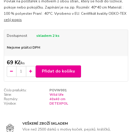
Povlak na polštářek s motivem z obou stran,, který se hodí do ložnice,
pokoje nebo pokojíčku. Zapínání je na zip. Rozměr: 40*40 cm Materiál :
100 % polyester Praní : 40°C. Vyrobeno v EU. Ceritfikát kvality OEKO-TEX
celý popis
Dostupnost
skladem 2 ks
Nejsme plátci DPH
69 Kč
/
ks
Přidat do košíku
Číslo produktu:
POVW001
Série:
Wild life
Rozměry:
40x40 cm
Výrobce:
DETEXPOL
VEŠKERÉ ZBOŽÍ SKLADEM
Více než 2500 dárků s motivy koček, pejsků, králíčků,