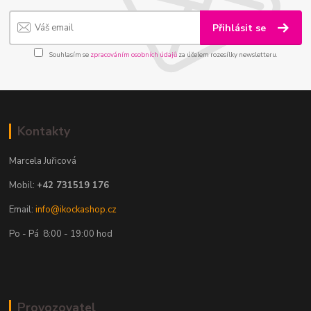
Přihlásit se
Souhlasím se
zpracováním osobních údajů
za účelem rozesílky newsletteru.
Kontakty
Marcela Juřicová
Mobil:
+42 731519 176
Email:
info@ikockashop.cz
Po - Pá 8:00 - 19:00 hod
Provozovatel