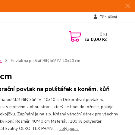
Přihlášení
0
ks
za
0,00 Kč
e
Povlak na polštář Bílý kůň IV, 40x40 cm
 cm
rační povlak na polštářek s koněm, kůň
 na polštář Bílý kůň IV, 40x40 cm Dekorativní povlak na
ek s motivem z obou stran,, který se hodí do ložnice, pokoje
okojíčku. Zapínání je na zip. Krásný vánoční dárek pro všechny
íky koní. Rozměr: 40*40 cm Materiál : 100 % polyester,
ikát kvality OEKO-TEX PRANÍ: ...
celý popis