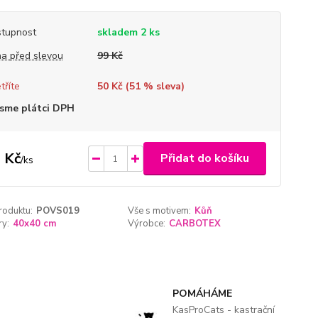
tupnost
skladem 2 ks
a před slevou
99 Kč
tříte
50 Kč (
51
% sleva)
sme plátci DPH
 Kč
Přidat do košíku
/
ks
roduktu:
POVS019
Vše s motivem:
Kůň
y:
40x40 cm
Výrobce:
CARBOTEX
POMÁHÁME
KasProCats - kastrační