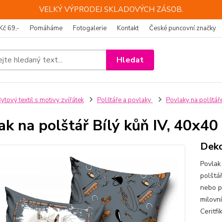
VELKÝ VÝPRODEJ SKLADOVÝCH ZÁSOB.
Kč 69,-
Pomáháme
Fotogalerie
Kontakt
České puncovní značky
Hledat
ytový textil s motivy zvířátek
Polštáře a povlaky
Povlaky na polštář
ak na polštář Bílý kůň IV, 40x40
Deko
Povlak
polštář
nebo p
milovn
Ceritf