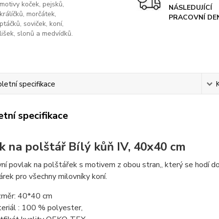
motivy koček, pejsků,
NÁSLEDUJÍCÍ
králíčků, morčátek,
PRACOVNÍ DE
ptáčků, soviček, koní,
lišek, slonů a medvídků.
etní specifikace
tní specifikace
k na polštář Bílý kůň IV, 40x40 cm
ní povlak na polštářek s motivem z obou stran,, který se hodí do 
árek pro všechny milovníky koní.
měr: 40*40 cm
eriál : 100 % polyester,