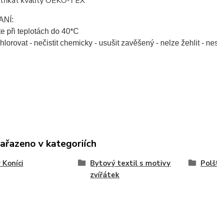
itfikát kvality OEKO-TEX
ANÍ:
te při teplotách do 40*C
hlorovat - nečistit chemicky - usušit zavěšený - nelze žehlit - ne
zařazeno v kategoriích
 Koníci
Bytový textil s motivy
Polš
zvířátek