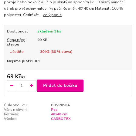
pokoje nebo pokojíčku. Zip je skrytý ve spodním švu.. Krásný vánoční
dárek pro všechny milovníky psů. Rozměr: 40*40 cm Materiál : 100 %
polyester, Ceritfikát ...
celý popis
Dostupnost
skladem 3 ks
Cena před
99 Kč
slevou
Ušetříte
30 Kč (
30
% sleva)
Nejsme plátci DPH
69 Kč
/
ks
Přidat do košíku
Číslo produktu:
POVP058A
Vše s motivem:
Pes
Rozměry:
40x40 cm
Výrobce:
CARBOTEX