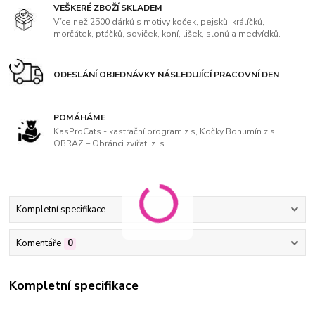
VEŠKERÉ ZBOŽÍ SKLADEM
Více než 2500 dárků s motivy koček, pejsků, králíčků,
morčátek, ptáčků, soviček, koní, lišek, slonů a medvídků.
ODESLÁNÍ OBJEDNÁVKY NÁSLEDUJÍCÍ PRACOVNÍ DEN
POMÁHÁME
KasProCats - kastrační program z.s, Kočky Bohumín z.s.,
OBRAZ – Obránci zvířat, z. s
Kompletní specifikace
Komentáře
0
Kompletní specifikace