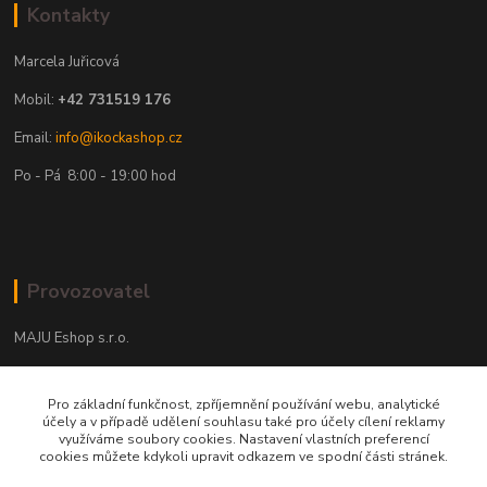
Kontakty
Marcela Juřicová
Mobil:
+42 731519 176
Email:
info@ikockashop.cz
Po - Pá 8:00 - 19:00 hod
Provozovatel
MAJU Eshop s.r.o.
U Parku 2867/1
Pro základní funkčnost, zpříjemnění používání webu, analytické
702 00 Ostrava
účely a v případě udělení souhlasu také pro účely cílení reklamy
využíváme soubory cookies. Nastavení vlastních preferencí
IČ: 09674799
cookies můžete kdykoli upravit odkazem ve spodní části stránek.