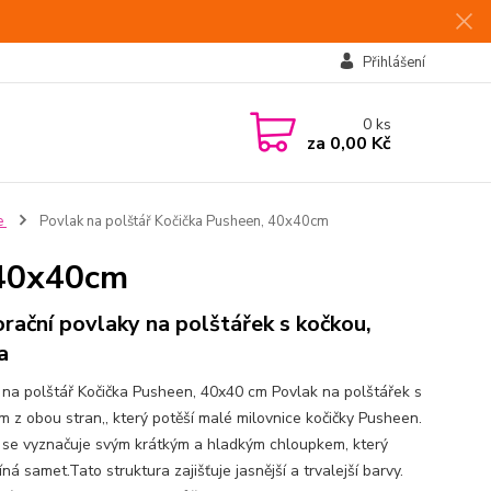
Přihlášení
0
ks
za
0,00 Kč
e
Povlak na polštář Kočička Pusheen, 40x40cm
 40x40cm
rační povlaky na polštářek s kočkou,
a
 na polštář Kočička Pusheen, 40x40 cm Povlak na polštářek s
m z obou stran,, který potěší malé milovnice kočičky Pusheen.
 se vyznačuje svým krátkým a hladkým chloupkem, který
ná samet.Tato struktura zajišťuje jasnější a trvalejší barvy.