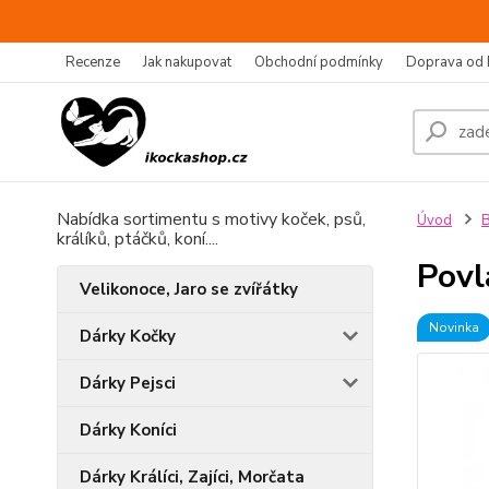
Recenze
Jak nakupovat
Obchodní podmínky
Doprava od 
Nabídka sortimentu s motivy koček, psů,
Úvod
B
králíků, ptáčků, koní....
Povl
Velikonoce, Jaro se zvířátky
Novinka
Dárky Kočky
Dárky Pejsci
Dárky Koníci
Dárky Králíci, Zajíci, Morčata