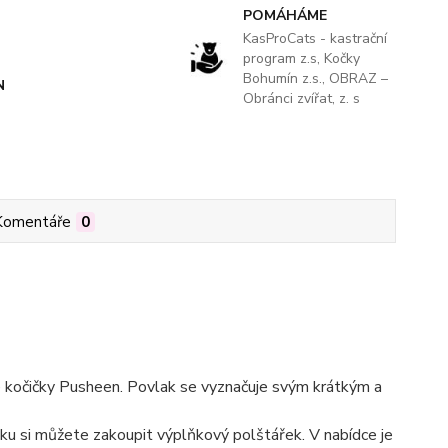
POMÁHÁME
KasProCats - kastrační
program z.s, Kočky
Bohumín z.s., OBRAZ –
N
Obránci zvířat, z. s
Komentáře
0
e kočičky Pusheen. Povlak se vyznačuje svým krátkým a
ovlaku si můžete zakoupit výplňkový polštářek. V nabídce je