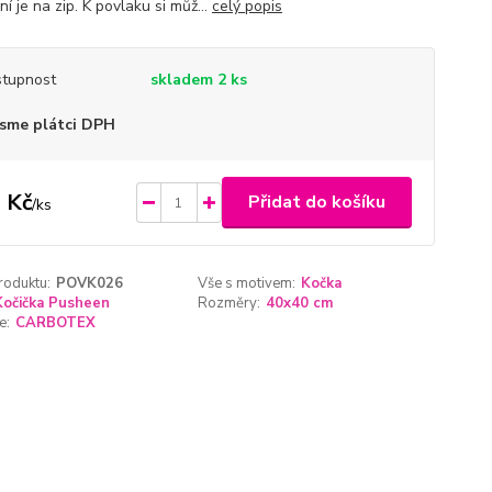
í je na zip. K povlaku si můž...
celý popis
tupnost
skladem 2 ks
sme plátci DPH
 Kč
Přidat do košíku
/
ks
roduktu:
POVK026
Vše s motivem:
Kočka
Kočička Pusheen
Rozměry:
40x40 cm
e:
CARBOTEX