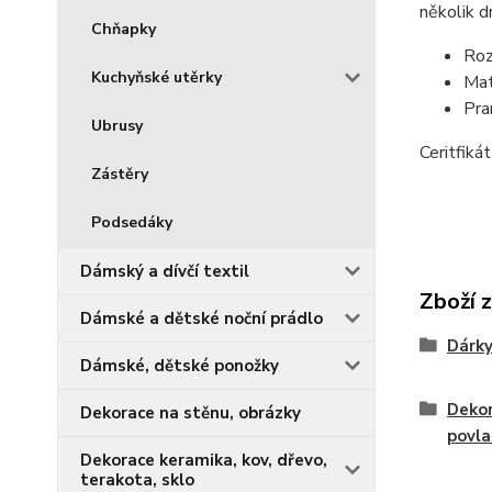
několik d
Chňapky
Roz
Kuchyňské utěrky
Mat
Pra
Ubrusy
Ceritfik
Zástěry
Podsedáky
Dámský a dívčí textil
Zboží 
Dámské a dětské noční prádlo
Dárky
Dámské, dětské ponožky
Dekor
Dekorace na stěnu, obrázky
povla
Dekorace keramika, kov, dřevo,
terakota, sklo