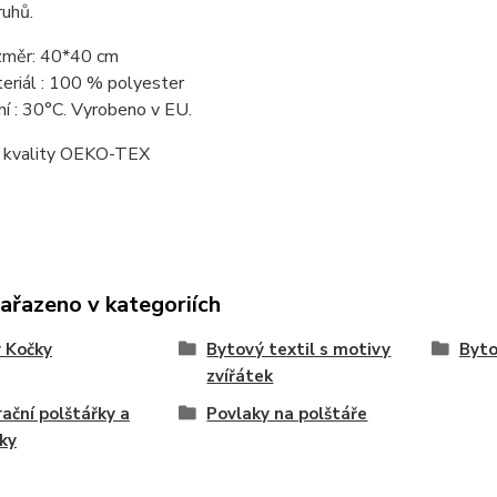
ruhů.
měr: 40*40 cm
eriál : 100 % polyester
ní : 30°C. Vyrobeno v EU.
át kvality OEKO-TEX
zařazeno v kategoriích
 Kočky
Bytový textil s motivy
Byto
zvířátek
ační polštářky a
Povlaky na polštáře
ky