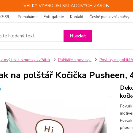
VELKÝ VÝPRODEJ SKLADOVÝCH ZÁSOB.
Kč 69,-
Pomáháme
Fotogalerie
Kontakt
České puncovní značky
Hledat
ytový textil s motivy zvířátek
Polštáře a povlaky
Povlaky na polštář
ak na polštář Kočička Pusheen,
Deko
kočk
Povlak
motive
Povlak
připomí