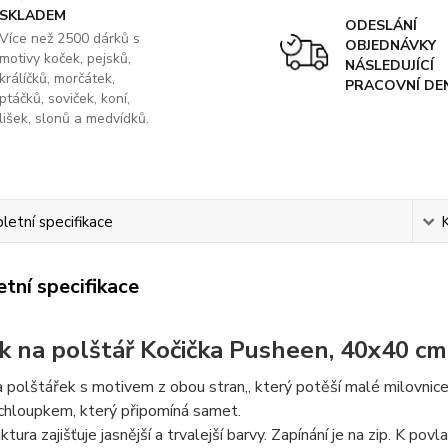
SKLADEM
ODESLÁNÍ
Více než 2500 dárků s
OBJEDNÁVKY
motivy koček, pejsků,
NÁSLEDUJÍCÍ
králíčků, morčátek,
PRACOVNÍ DE
ptáčků, soviček, koní,
lišek, slonů a medvídků.
etní specifikace
tní specifikace
k na polštář Kočička Pusheen, 40x40 cm
 polštářek s motivem z obou stran,, který potěší malé milovnic
chloupkem, který připomíná samet.
ktura zajišťuje jasnější a trvalejší barvy. Zapínání je na zip. K p