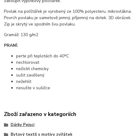
zakoupit výplňkový polštářek.
Povlak na polštářek je vyrobený ze 100% polyesteru, mikrovlákna.
Povrch povlaku je sametově jemný, příjemný na dotek. 3D obrázek.
Zip je skrytý ve spodním švu povlaku.
Gramáž: 130 g/m2
PRANÍ:
perte při teplotách do 40*C
nechlorovat
nečistit chemicky
sušit zavěšený
nežehlit
nesušte v sušičce
Zboží zařazeno v kategoriích
Dárky Pejsci
Bytový textil s motivy zvířátek