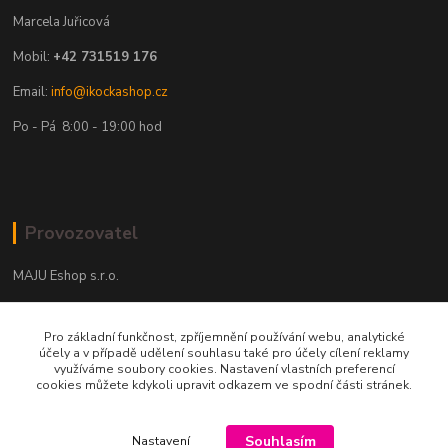
Marcela Juřicová
Mobil:
+42 731519 176
Email:
info@ikockashop.cz
Po - Pá 8:00 - 19:00 hod
Provozovatel
MAJU Eshop s.r.o.
U Parku 2867/1
Pro základní funkčnost, zpříjemnění používání webu, analytické
702 00 Ostrava
účely a v případě udělení souhlasu také pro účely cílení reklamy
využíváme soubory cookies. Nastavení vlastních preferencí
IČ: 09674799
cookies můžete kdykoli upravit odkazem ve spodní části stránek.
Souhlasím
Nastavení