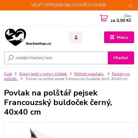
VELKÝ VÝPRODEJ SKLADOVÝCH ZÁSOB.
0
ks
za
0,00 Kč
Menu
Hledat
Úvod
Bytový textil s motivy zvířátek
Polštáře a povlaky
Povlaky na
polštáře
Povlak na polštář pejsek Francouzský buldoček černý, 40x40 cm
Povlak na polštář pejsek
Francouzský buldoček černý,
40x40 cm