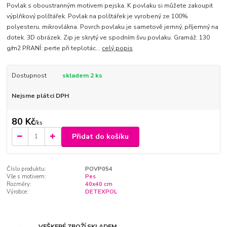
Povlak s oboustranným motivem pejska. K povlaku si můžete zakoupit
výplňkový polštářek. Povlak na polštářek je vyrobený ze 100%
polyesteru, mikrovlákna. Povrch povlaku je sametově jemný, příjemný na
dotek. 3D obrázek. Zip je skrytý ve spodním švu povlaku. Gramáž: 130
g/m2 PRANÍ: perte při teplotác...
celý popis
Dostupnost
skladem 2 ks
Nejsme plátci DPH
80 Kč
/
ks
Přidat do košíku
Číslo produktu:
POVP054
Vše s motivem:
Pes
Rozměry:
40x40 cm
Výrobce:
DETEXPOL
VEŠKERÉ ZBOŽÍ SKLADEM