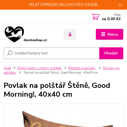
VELKÝ VÝPRODEJ SKLADOVÝCH ZÁSOB.
0
ks
za
0,00 Kč
Menu
Hledat
Úvod
Bytový textil s motivy zvířátek
Polštáře a povlaky
Povlaky na
polštáře
Povlak na polštář Štěně, Good Morning!, 40x40 cm
Povlak na polštář Štěně, Good
Morning!, 40x40 cm