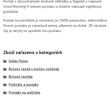
Povlak s oboustranným motivem štěňátka a tlapiček s nápisem
Good Morning! K tomuto povlaku si můžete zakoupit výplňkový
polštářek.
Povlak na polštářek je vyrobený ze 100% polyesteru, mikrovlákna.
Povrch povlaku je sametově jemný, příjemný na dotek. 3D obrázek.
Zip je skrytý ve spodním švu povlaku.
Zboží zařazeno v kategoriích
Dárky Pejsci
Bytový textil s motivy zvířátek
Bytové textilie
Polštáře a povlaky
Povlaky na polštáře