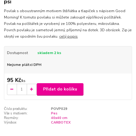
psi
Povlak s oboustranným motivem štěňátka a tlapiček s nápisem Good
Morning! K tomuto povlaku si můžete zakoupit výplňkový polštářek.
Povlak na polštářek je vyrobený ze 100% polyesteru, mikrovlákna.
Povrch povlaku je sametově jemný, příjemný na dotek. 3D obrázek. Zip je
skrytý ve spodním švu povlaku.
celý popis
Dostupnost
skladem 2 ks
Nejsme plátci DPH
95 Kč
/
ks
Přidat do košíku
Číslo produktu:
POVP029
Vše s motivem:
Pes
Rozměry:
40x40 cm
Výrobce:
CARBOTEX