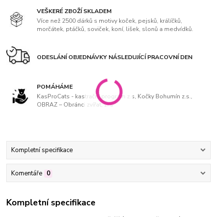
VEŠKERÉ ZBOŽÍ SKLADEM
Více než 2500 dárků s motivy koček, pejsků, králíčků,
morčátek, ptáčků, soviček, koní, lišek, slonů a medvídků.
ODESLÁNÍ OBJEDNÁVKY NÁSLEDUJÍCÍ PRACOVNÍ DEN
POMÁHÁME
KasProCats - kastrační program z.s, Kočky Bohumín z.s.,
OBRAZ – Obránci zvířat, z. s
Kompletní specifikace
Komentáře
0
Kompletní specifikace