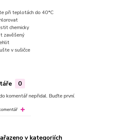
te při teplotách do 40*C
hlorovat
istit chemicky
it zavěšený
ehlit
ušte v sušičce
táře
0
do komentář nepřidal. Buďte první.
 komentář
zařazeno v kategoriích