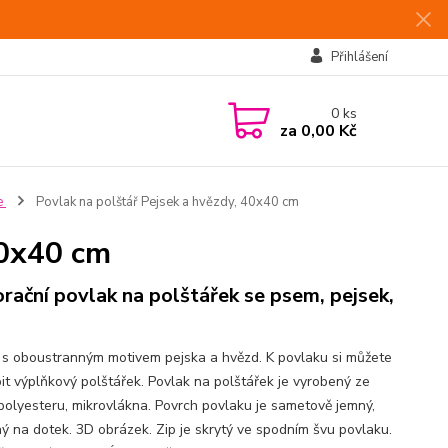
Přihlášení
0
ks
za
0,00 Kč
e
Povlak na polštář Pejsek a hvězdy, 40x40 cm
40x40 cm
rační povlak na polštářek se psem, pejsek,
 s oboustranným motivem pejska a hvězd. K povlaku si můžete
it výplňkový polštářek. Povlak na polštářek je vyrobený ze
olyesteru, mikrovlákna. Povrch povlaku je sametově jemný,
ný na dotek. 3D obrázek. Zip je skrytý ve spodním švu povlaku.