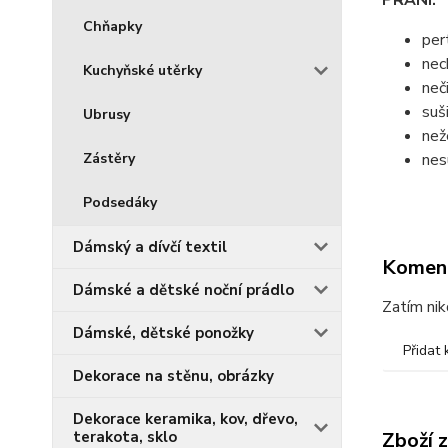
PRANÍ:
Chňapky
per
nec
Kuchyňské utěrky
neč
suš
Ubrusy
než
Zástěry
nes
Podsedáky
Dámský a dívčí textil
Komen
Dámské a dětské noční prádlo
Zatím nik
Dámské, dětské ponožky
Přidat
Dekorace na stěnu, obrázky
Dekorace keramika, kov, dřevo,
terakota, sklo
Zboží 