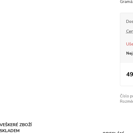
Gramáž
Dos
Cen
Uše
Nej
49
Číslo p
Rozměr
VEŠKERÉ ZBOŽÍ
SKLADEM