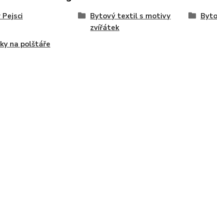
 Pejsci
Bytový textil s motivy
Byto
zvířátek
ky na polštáře