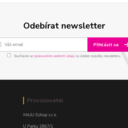
Odebírat newsletter
Přihlásit se
Souhlasím se
zpracováním osobních údajů
za účelem rozesílky newsletteru.
Provozovatel
MAJU Eshop s.r.o.
U Parku 2867/1