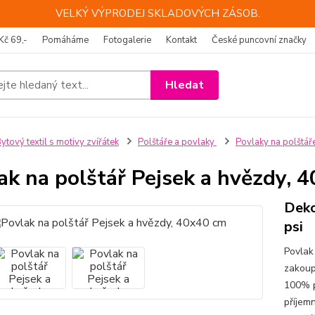
VELKÝ VÝPRODEJ SKLADOVÝCH ZÁSOB.
Kč 69,-
Pomáháme
Fotogalerie
Kontakt
České puncovní značky
Hledat
ytový textil s motivy zvířátek
Polštáře a povlaky
Povlaky na polštář
ak na polštář Pejsek a hvězdy, 
Deko
psi
Povlak
zakoup
100% p
příjem