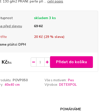
: 130 g/m2 PRANÍ: perte při ...
celý popis
tupnost
skladem 3 ks
a před slevou
69 Kč
tříte
20 Kč (
29
% sleva)
sme plátci DPH
 Kč
Přidat do košíku
/
ks
roduktu:
POVP050
Vše s motivem:
Pes
y:
40x40 cm
Výrobce:
DETEXPOL
POMÁHÁME