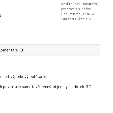
KasProCats - kastrační
program z.s, Kočky
Bohumín z.s., OBRAZ –
N
Obránci zvířat, z. s
Komentáře
0
oupit výplňkový polštářek.
h povlaku je sametově jemný, příjemný na dotek. 3D