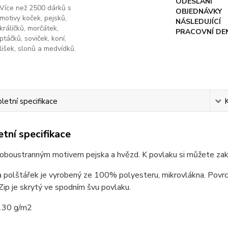
ODESLÁNÍ
Více než 2500 dárků s
OBJEDNÁVKY
motivy koček, pejsků,
NÁSLEDUJÍCÍ
králíčků, morčátek,
PRACOVNÍ DE
ptáčků, soviček, koní,
lišek, slonů a medvídků.
etní specifikace
tní specifikace
 oboustranným motivem pejska a hvězd. K povlaku si můžete zak
 polštářek je vyrobený ze 100% polyesteru, mikrovlákna. Povrc
Zip je skrytý ve spodním švu povlaku.
130 g/m2