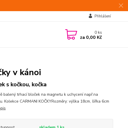
Přihlášení
0
ks
za
0,00 Kč
ky v kánoi
ek s kočkou, kočka
ě balený trhací bloček na magnetu k uchycení např.na
ku. Kolekce CARMANI KOČKYRozměry: výška 18cm, šířka 6cm
opis
tupnost
skladem 1 ks