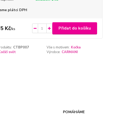
sme plátci DPH
5 Kč
Přidat do košíku
/
ks
roduktu:
CTBP007
Vše s motivem:
Kočka
Kočičí svět
Výrobce:
CARMANI
POMÁHÁME