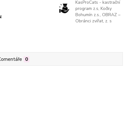
KasProCats - kastrační
program z.s, Kočky
Bohumín z.s., OBRAZ –
N
Obránci zvířat, z. s
Komentáře
0