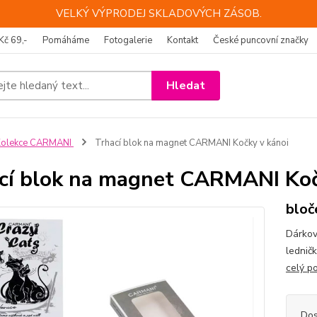
VELKÝ VÝPRODEJ SKLADOVÝCH ZÁSOB.
Kč 69,-
Pomáháme
Fotogalerie
Kontakt
České puncovní značky
Hledat
Kolekce CARMANI
Trhací blok na magnet CARMANI Kočky v kánoi
cí blok na magnet CARMANI Koč
bloč
Dárkov
lednič
celý p
Dos