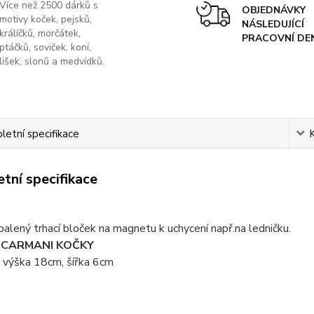
Více než 2500 dárků s
OBJEDNÁVKY
motivy koček, pejsků,
NÁSLEDUJÍCÍ
králíčků, morčátek,
PRACOVNÍ DE
ptáčků, soviček, koní,
lišek, slonů a medvídků.
etní specifikace
tní specifikace
alený trhací bloček na magnetu k uchycení např.na ledničku.
e CARMANI KOČKY
 výška 18cm, šířka 6cm