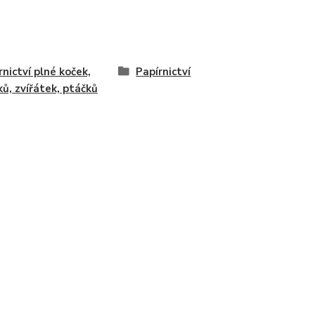
rnictví plné koček,
Papírnictví
ků, zvířátek, ptáčků