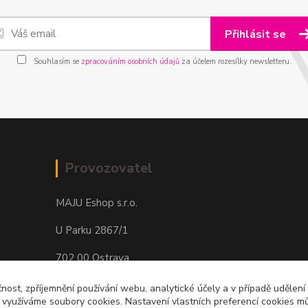
Přihlásit se
Souhlasím se
zpracováním osobních údajů
za účelem rozesílky newsletteru.
Provozovatel
MAJU Eshop s.r.o.
U Parku 2867/1
702 00 Ostrava
IČ: 09674799
čnost, zpříjemnění používání webu, analytické účely a v případě udělení
y využíváme soubory cookies. Nastavení vlastních preferencí cookies mů