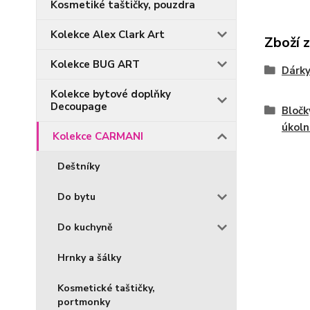
Kosmetiké taštičky, pouzdra
Kolekce Alex Clark Art
Zboží 
Kolekce BUG ART
Dárky
Kolekce bytové doplňky
Decoupage
Bločky
úkoln
Kolekce CARMANI
Deštníky
Do bytu
Do kuchyně
Hrnky a šálky
Kosmetické taštičky,
portmonky