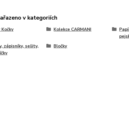
zařazeno v kategoriích
 Kočky
Kolekce CARMANI
Papí
pejs
, zápisníky, sešity,
Bločky
íčky