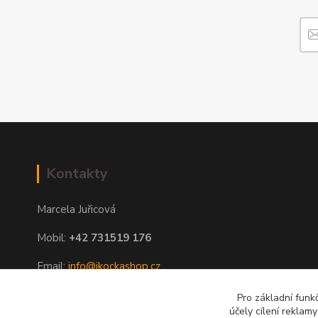
Kontakty
Marcela Juřicová
Mobil:
+42 731519 176
Email:
info@ikockashop.cz
Po - Pá 8:00 - 19:00 hod
Pro základní funk
účely cílení reklam