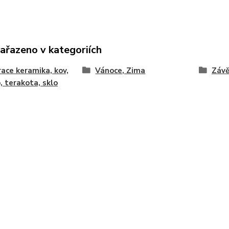
zařazeno v kategoriích
ace keramika, kov,
Vánoce, Zima
Závě
, terakota, sklo