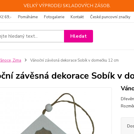
VELKÝ VÝPRODEJ SKLADOVÝCH ZÁSOB.
Kč 69,-
Pomáháme
Fotogalerie
Kontakt
České puncovní značky
Hledat
ánoce, Zima
Vánoční závěsná dekorace Sobík v domečku 12 cm
ční závěsná dekorace Sobík v 
Váno
Dřevěn
Rozmě
Dos