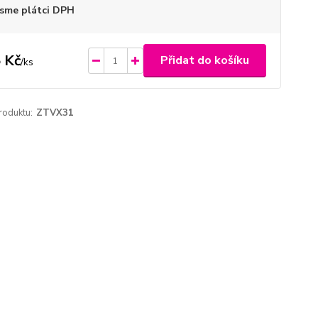
sme plátci DPH
 Kč
Přidat do košíku
/
ks
roduktu:
ZTVX31