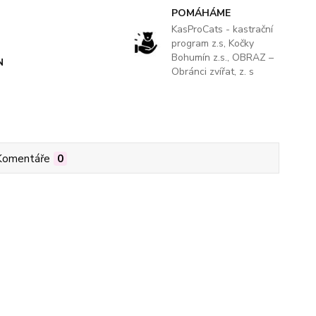
POMÁHÁME
KasProCats - kastrační
program z.s, Kočky
Bohumín z.s., OBRAZ –
N
Obránci zvířat, z. s
Komentáře
0