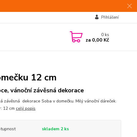
Přihlášení
0
ks
za
0,00 Kč
domečku 12 cm
ce, vánoční závěsná dekorace
á závěsná dekorace Soba v domečku. Milý vánoční dáreček.
r: 12 cm
celý popis
tupnost
skladem 2 ks