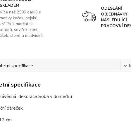
SKLADEM
ODESLÁNÍ
Více než 2500 dárků s
OBJEDNÁVKY
motivy koček, pejsků,
NÁSLEDUJÍCÍ
králíčků, morčátek,
PRACOVNÍ DE
ptáčků, soviček, koní,
lišek, slonů a medvídků.
etní specifikace
tní specifikace
závěsná dekorace Soba v domečku.
ční dáreček.
12 cm