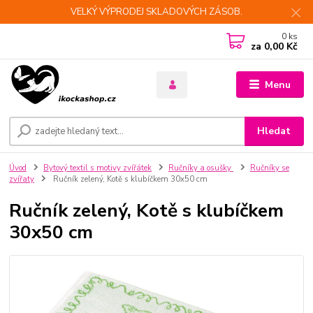
VELKÝ VÝPRODEJ SKLADOVÝCH ZÁSOB.
0
ks
za
0,00 Kč
Menu
Hledat
Úvod
Bytový textil s motivy zvířátek
Ručníky a osušky
Ručníky se
zvířaty
Ručník zelený, Kotě s klubíčkem 30x50 cm
Ručník zelený, Kotě s klubíčkem
30x50 cm