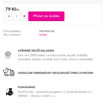
79 Kč
/
ks
Přidat do košíku
Číslo produktu:
FRO80010b
Vše s motivem:
Kočka
VEŠKERÉ ZBOŽÍ SKLADEM
Více než 2500 dárků s motivy koček, pejsků, králíčků,
morčátek, ptáčků, soviček, koní, lišek, slonů a medvídků.
ODESLÁNÍ OBJEDNÁVKY NÁSLEDUJÍCÍ PRACOVNÍ DEN
POMÁHÁME
KasProCats - kastrační program z.s, Kočky Bohumín z.s.,
OBRAZ – Obránci zvířat, z. s