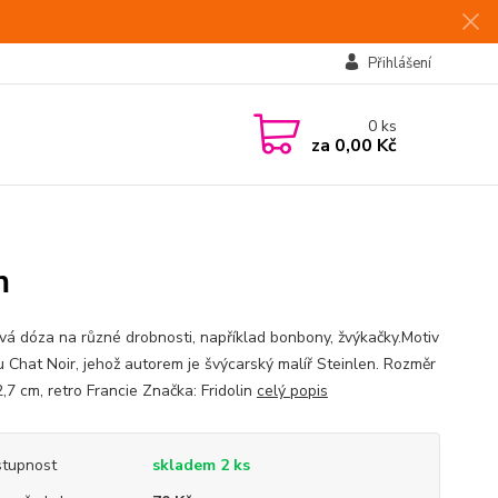
Přihlášení
0
ks
za
0,00 Kč
m
vá dóza na různé drobnosti, například bonbony, žvýkačky.Motiv
u Chat Noir, jehož autorem je švýcarský malíř Steinlen. Rozměr
,7 cm, retro Francie Značka: Fridolin
celý popis
tupnost
skladem 2 ks