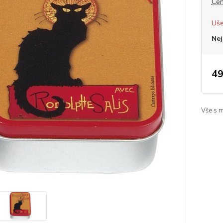
Cen
Uše
Nej
49
Vše s 