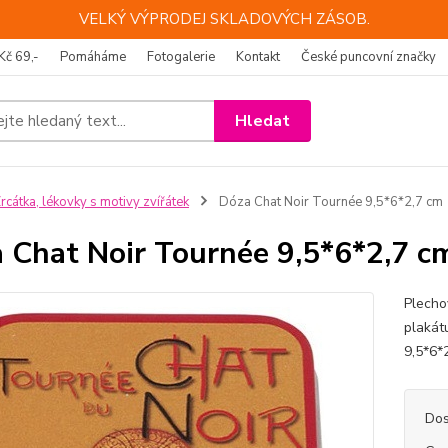
VELKÝ VÝPRODEJ SKLADOVÝCH ZÁSOB.
Kč 69,-
Pomáháme
Fotogalerie
Kontakt
České puncovní značky
Hledat
rcátka, lékovky s motivy zvířátek
Dóza Chat Noir Tournée 9,5*6*2,7 cm
 Chat Noir Tournée 9,5*6*2,7 c
Plecho
plakát
9,5*6*2
Dos