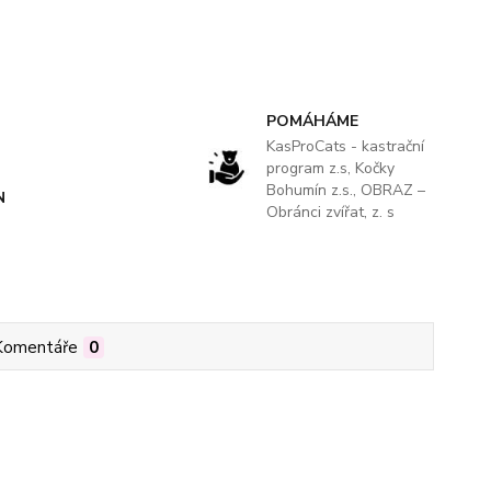
POMÁHÁME
KasProCats - kastrační
program z.s, Kočky
Bohumín z.s., OBRAZ –
N
Obránci zvířat, z. s
Komentáře
0