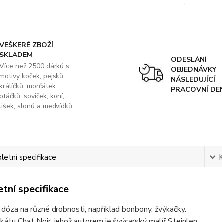
VEŠKERÉ ZBOŽÍ
SKLADEM
ODESLÁNÍ
Více než 2500 dárků s
OBJEDNÁVKY
motivy koček, pejsků,
NÁSLEDUJÍCÍ
králíčků, morčátek,
PRACOVNÍ DE
ptáčků, soviček, koní,
lišek, slonů a medvídků.
etní specifikace
tní specifikace
dóza na různé drobnosti, například bonbony, žvýkačky.
kátu Chat Noir, jehož autorem je švýcarský malíř Steinlen.