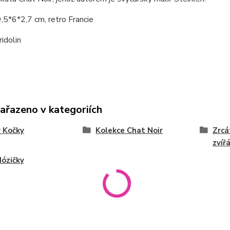
5*6*2,7 cm, retro Francie
ridolin
zařazeno v kategoriích
 Kočky
Kolekce Chat Noir
Zrcá
zvíř
dózičky