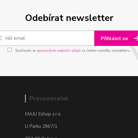
Odebírat newsletter
Přihlásit se
Souhlasím se
zpracováním osobních údajů
za účelem rozesílky newsletteru.
Provozovatel
MAJU Eshop s.r.o.
U Parku 2867/1