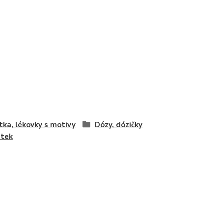
tka, lékovky s motivy
Dózy, dózičky
átek