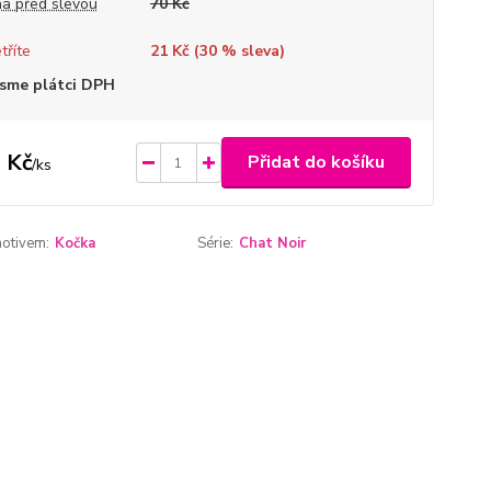
a před slevou
70 Kč
tříte
21 Kč (
30
% sleva)
sme plátci DPH
 Kč
Přidat do košíku
/
ks
motivem:
Kočka
Série:
Chat Noir