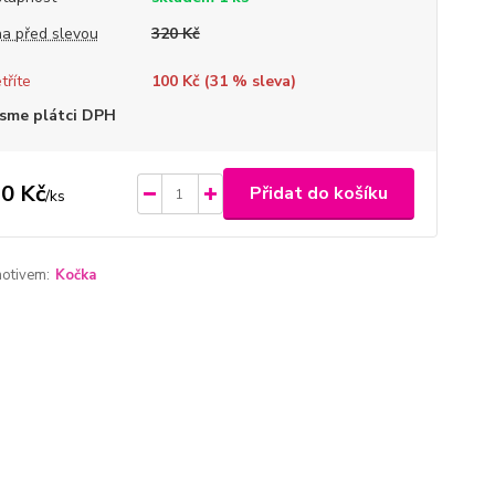
a před slevou
320 Kč
tříte
100 Kč (
31
% sleva)
sme plátci DPH
0 Kč
Přidat do košíku
/
ks
motivem:
Kočka