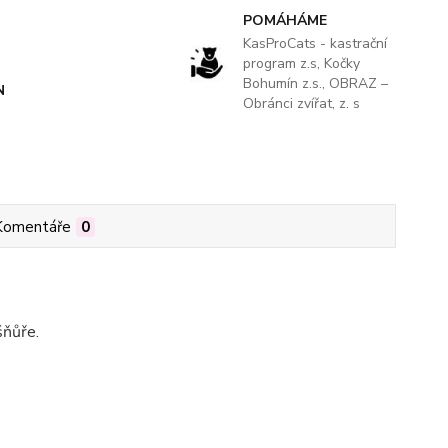
POMÁHÁME
KasProCats - kastrační
program z.s, Kočky
Bohumín z.s., OBRAZ –
N
Obránci zvířat, z. s
Komentáře
0
šňůře.