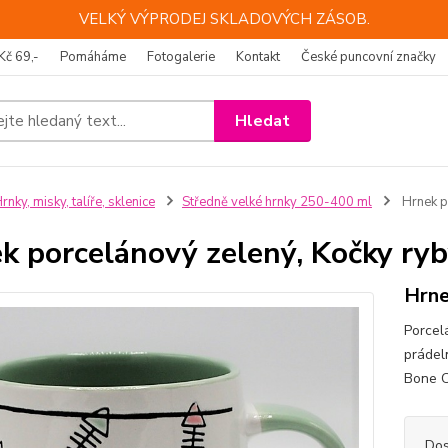
VELKÝ VÝPRODEJ SKLADOVÝCH ZÁSOB.
Kč 69,-
Pomáháme
Fotogalerie
Kontakt
České puncovní značky
Hledat
rnky, misky, talíře, sklenice
Středně velké hrnky 250-400 ml
Hrnek p
k porcelánový zelený, Kočky ry
Hrne
Porcel
prádel
Bone C
Dos