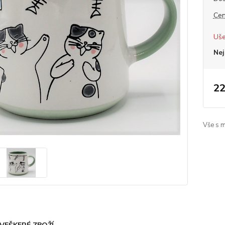
Cen
Uše
Nej
22
Vše s 