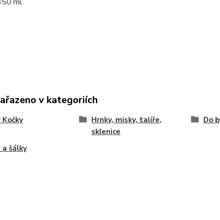
350 ml
zařazeno v kategoriích
 Kočky
Hrnky, misky, talíře,
Do b
sklenice
 a šálky