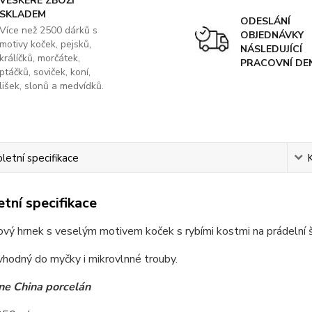
VEŠKERÉ ZBOŽÍ
SKLADEM
ODESLÁNÍ
Více než 2500 dárků s
OBJEDNÁVKY
motivy koček, pejsků,
NÁSLEDUJÍCÍ
králíčků, morčátek,
PRACOVNÍ DE
ptáčků, soviček, koní,
lišek, slonů a medvídků.
etní specifikace
tní specifikace
vý hrnek s veselým motivem koček s rybími kostmi na prádelní 
vhodný do myčky i mikrovlnné trouby.
e China porcelán