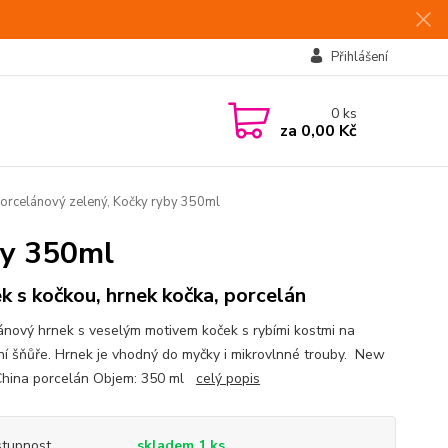
Přihlášení
0
ks
za
0,00 Kč
orcelánový zelený, Kočky ryby 350ml
by 350ml
k s kočkou, hrnek kočka, porcelán
ánový hrnek s veselým motivem koček s rybími kostmi na
ní šňůře. Hrnek je vhodný do myčky i mikrovlnné trouby. New
hina porcelán Objem: 350 ml
celý popis
tupnost
skladem 1 ks