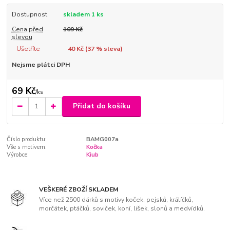
Dostupnost
skladem 1 ks
Cena před
109 Kč
slevou
Ušetříte
40 Kč (
37
% sleva)
Nejsme plátci DPH
69 Kč
/
ks
Přidat do košíku
Číslo produktu:
BAMG007a
Vše s motivem:
Kočka
Výrobce:
Kiub
VEŠKERÉ ZBOŽÍ SKLADEM
Více než 2500 dárků s motivy koček, pejsků, králíčků,
morčátek, ptáčků, soviček, koní, lišek, slonů a medvídků.