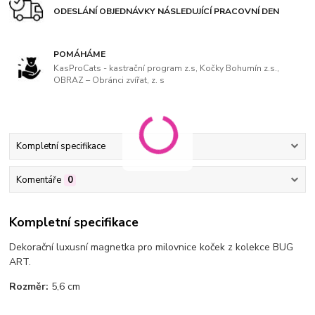
ODESLÁNÍ OBJEDNÁVKY NÁSLEDUJÍCÍ PRACOVNÍ DEN
POMÁHÁME
KasProCats - kastrační program z.s, Kočky Bohumín z.s.,
OBRAZ – Obránci zvířat, z. s
Kompletní specifikace
Komentáře
0
Kompletní specifikace
Dekorační luxusní magnetka pro milovnice koček
z kolekce BUG
ART.
Rozměr:
5,6 cm