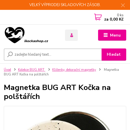
VELKÝ VÝPRODEJ SKLADOVÝCH ZÁSOB.
0
ks
za
0,00 Kč
Menu
Hledat
Úvod
Kolekce BUG ART
Klíčenky, dekorační magnetky
Magnetka
BUG ART Kočka na polštářích
Magnetka BUG ART Kočka na
polštářích