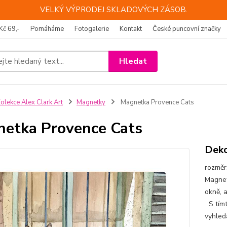
VELKÝ VÝPRODEJ SKLADOVÝCH ZÁSOB.
Kč 69,-
Pomáháme
Fotogalerie
Kontakt
České puncovní značky
Hledat
olekce Alex Clark Art
Magnetky
Magnetka Provence Cats
etka Provence Cats
Deko
rozměr
Magnet
okně, 
S tímt
vyhled