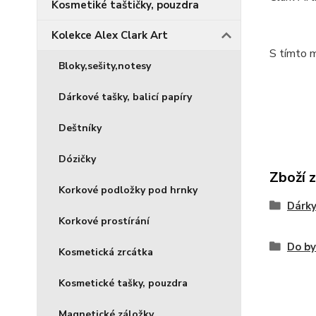
Kosmetiké taštičky, pouzdra
Kolekce Alex Clark Art
S tímto m
Bloky,sešity,notesy
Dárkové tašky, balicí papíry
Deštníky
Dózičky
Zboží 
Korkové podložky pod hrnky
Dárky
Korkové prostírání
Do b
Kosmetická zrcátka
Kosmetické tašky, pouzdra
Magnetické záložky