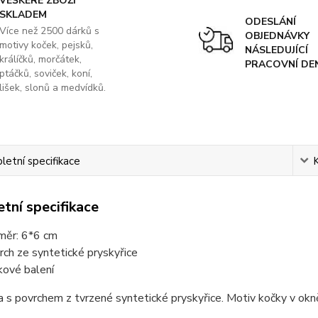
VEŠKERÉ ZBOŽÍ
SKLADEM
ODESLÁNÍ
Více než 2500 dárků s
OBJEDNÁVKY
motivy koček, pejsků,
NÁSLEDUJÍCÍ
králíčků, morčátek,
PRACOVNÍ DE
ptáčků, soviček, koní,
lišek, slonů a medvídků.
etní specifikace
tní specifikace
měr: 6*6 cm
rch ze syntetické pryskyřice
kové balení
s povrchem z tvrzené syntetické pryskyřice. Motiv kočky v okně,
.