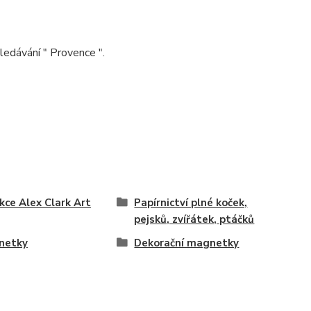
ledávání " Provence ".
kce Alex Clark Art
Papírnictví plné koček,
pejsků, zvířátek, ptáčků
netky
Dekorační magnetky