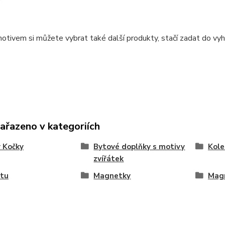
otivem si můžete vybrat také další produkty, stačí zadat do vyh
zařazeno v kategoriích
 Kočky
Bytové doplňky s motivy
Kole
zvířátek
ytu
Magnetky
Mag