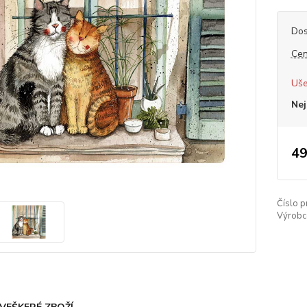
Dos
Cen
Uše
Nej
49
Číslo p
Výrobc