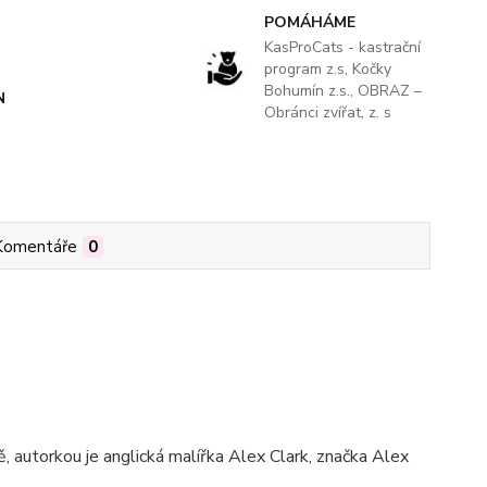
POMÁHÁME
KasProCats - kastrační
program z.s, Kočky
Bohumín z.s., OBRAZ –
N
Obránci zvířat, z. s
Komentáře
0
 autorkou je anglická malířka Alex Clark, značka Alex