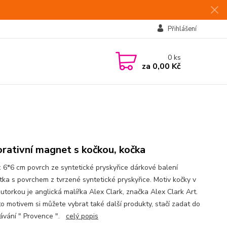
Přihlášení
0
ks
za
0,00 Kč
rativní magnet s kočkou, kočka
: 6*6 cm povrch ze syntetické pryskyřice dárkové balení
ka s povrchem z tvrzené syntetické pryskyřice. Motiv kočky v
autorkou je anglická malířka Alex Clark, značka Alex Clark Art.
o motivem si můžete vybrat také další produkty, stačí zadat do
ávání " Provence ".
celý popis