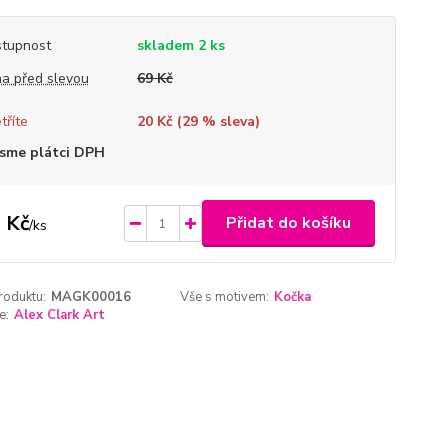
tupnost
skladem 2 ks
a před slevou
69 Kč
tříte
20 Kč (
29
% sleva)
sme plátci DPH
 Kč
Přidat do košíku
/
ks
roduktu:
MAGK00016
Vše s motivem:
Kočka
e:
Alex Clark Art