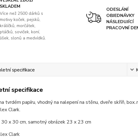
VEŠKERÉ ZBOŽÍ
SKLADEM
ODESLÁNÍ
Více než 2500 dárků s
OBJEDNÁVKY
motivy koček, pejsků,
NÁSLEDUJÍCÍ
králíčků, morčátek,
PRACOVNÍ DE
ptáčků, soviček, koní,
lišek, slonů a medvídků.
etní specifikace
tní specifikace
a tvrdém papíru, vhodný na nalepení na stěnu, dveře skříň, box
lex Clark.
 30 x 30 cm, samotný obrázek 23 x 23 cm
lex Clark