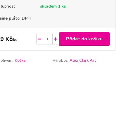
tupnost
skladem 1 ks
sme plátci DPH
9 Kč
Přidat do košíku
/
ks
motivem:
Kočka
Výrobce:
Alex Clark Art