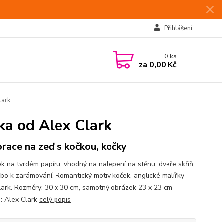
Přihlášení
0
ks
za
0,00 Kč
lark
ka od Alex Clark
race na zeď s kočkou, kočky
k na tvrdém papíru, vhodný na nalepení na stěnu, dveře skříň,
ebo k zarámování. Romantický motiv koček, anglické malířky
lark. Rozměry: 30 x 30 cm, samotný obrázek 23 x 23 cm
: Alex Clark
celý popis