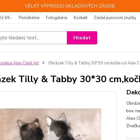
VELKÝ VÝPRODEJ SKLADOVÝCH ZÁSOB.
Kč 69,-
Pomáháme
Fotogalerie
Kontakt
České puncovní značky
Hledat
olekce Alex Clark Art
Obrázek Tilly & Tabby 30*30 cm,kočka od Alex C
zek Tilly & Tabby 30*30 cm,koč
Deko
Obráze
box..n
Alex C
Značka