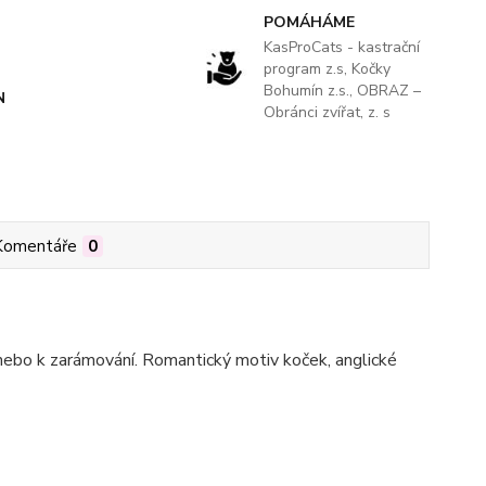
POMÁHÁME
KasProCats - kastrační
program z.s, Kočky
Bohumín z.s., OBRAZ –
N
Obránci zvířat, z. s
Komentáře
0
..nebo k zarámování. Romantický m
otiv koček, anglické