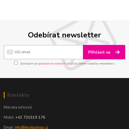
Odebírat newsletter
Přihlásit se
Souhlasím se
zpracováním osobních údajů
za účelem rozesílky newsletteru.
Kontakty
Marcela Juřicová
Mobil:
+42 731519 176
Email:
info@ikockashop.cz