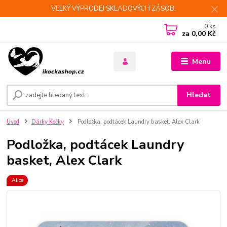
VELKÝ VÝPRODEJ SKLADOVÝCH ZÁSOB.
0
ks
za
0,00 Kč
Menu
Hledat
Úvod
Dárky Kočky
Podložka, podtácek Laundry basket, Alex Clark
Podložka, podtácek Laundry
basket, Alex Clark
Akce