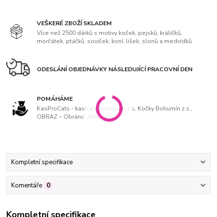
VEŠKERÉ ZBOŽÍ SKLADEM
Více než 2500 dárků s motivy koček, pejsků, králíčků,
morčátek, ptáčků, soviček, koní, lišek, slonů a medvídků.
ODESLÁNÍ OBJEDNÁVKY NÁSLEDUJÍCÍ PRACOVNÍ DEN
POMÁHÁME
KasProCats - kastrační program z.s, Kočky Bohumín z.s.,
OBRAZ – Obránci zvířat, z. s
Kompletní specifikace
Komentáře
0
Kompletní specifikace