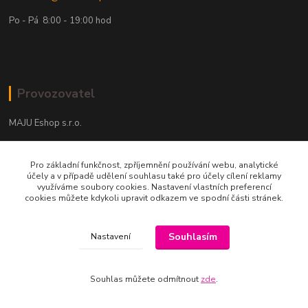
Po - Pá 8:00 - 19:00 hod
Provozovatel
MAJU Eshop s.r.o.
U Parku 2867/1
Pro základní funkčnost, zpříjemnění používání webu, analytické
702 00 Ostrava
účely a v případě udělení souhlasu také pro účely cílení reklamy
využíváme soubory cookies. Nastavení vlastních preferencí
IČ: 09674799
cookies můžete kdykoli upravit odkazem ve spodní části stránek.
Souhlasím
Nastavení
Souhlas můžete odmítnout
zde
.
Vytvořeno na
Eshop-rychle.cz