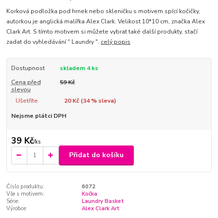
Korková podložka pod hrnek nebo skleničku s motivem spící kočičky,
autorkou je anglická malířka Alex Clark. Velikost 10*10 cm, značka Alex
Clark Art. S tímto motivem si můžete vybrat také další produkty, stačí
zadat do vyhledávání " Laundry ".
celý popis
Dostupnost
skladem 4 ks
Cena před
59 Kč
slevou
Ušetříte
20 Kč (
34
% sleva)
Nejsme plátci DPH
39 Kč
/
ks
Přidat do košíku
Číslo produktu:
6072
Vše s motivem:
Kočka
Série:
Laundry Basket
Výrobce:
Alex Clark Art