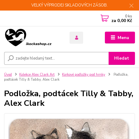
VELKÝ VÝPRODEJ SKLADOVÝCH ZÁSOB.
0
ks
za
0,00 Kč
Menu
Hledat
Úvod
Kolekce Alex Clark Art
Korkové podložky pod hrnky
Podložka,
podtácek Tilly & Tabby, Alex Clark
Podložka, podtácek Tilly & Tabby,
Alex Clark