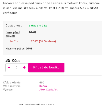
Korková podložka pod hrnek nebo skleničku s motivem koček, autorkou
je anglická malířka Alex Clark. Velikost 10*10 cm, značka Alex Clark Art.
celý popis
Dostupnost
skladem 2 ks
Cena před
59 Kč
slevou
Ušetříte
20 Kč (
34
% sleva)
Nejsme plátci DPH
39 Kč
/
ks
Přidat do košíku
Číslo produktu:
600
Vše s motivem:
Kočka
Výrobce:
Alex Clark Art