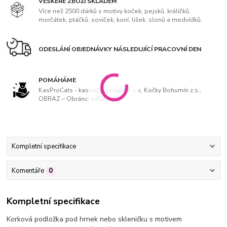
VEŠKERÉ ZBOŽÍ SKLADEM
Více než 2500 dárků s motivy koček, pejsků, králíčků,
morčátek, ptáčků, soviček, koní, lišek, slonů a medvídků.
ODESLÁNÍ OBJEDNÁVKY NÁSLEDUJÍCÍ PRACOVNÍ DEN
POMÁHÁME
KasProCats - kastrační program z.s, Kočky Bohumín z.s.,
OBRAZ – Obránci zvířat, z. s
Kompletní specifikace
Komentáře
0
Kompletní specifikace
Korková podložka pod hrnek nebo skleničku s motivem