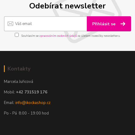
Odebírat newsletter
Přihlásit se
Souhlasím se
zpracováním osobních údajů
za účelem rozesílky newsletteru.
Kontakty
Marcela Juřicová
Mobil:
+42 731519 176
Email:
info@ikockashop.cz
Po - Pá 8:00 - 19:00 hod