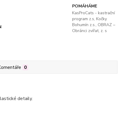
POMÁHÁME
KasProCats - kastrační
program z.s, Kočky
Bohumín z.s., OBRAZ –
N
Obránci zvířat, z. s
Komentáře
0
astické detaily.