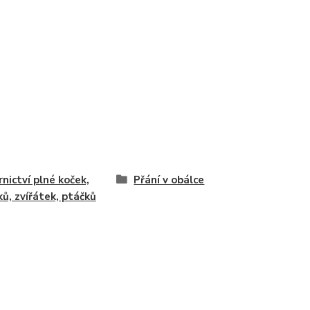
rnictví plné koček,
Přání v obálce
ků, zvířátek, ptáčků