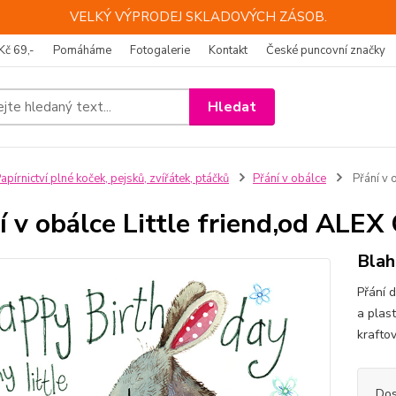
VELKÝ VÝPRODEJ SKLADOVÝCH ZÁSOB.
Kč 69,-
Pomáháme
Fotogalerie
Kontakt
České puncovní značky
Hledat
apírnictví plné koček, pejsků, zvířátek, ptáčků
Přání v obálce
Přání v 
í v obálce Little friend,od AL
Blah
Přání 
a plas
krafto
Dos