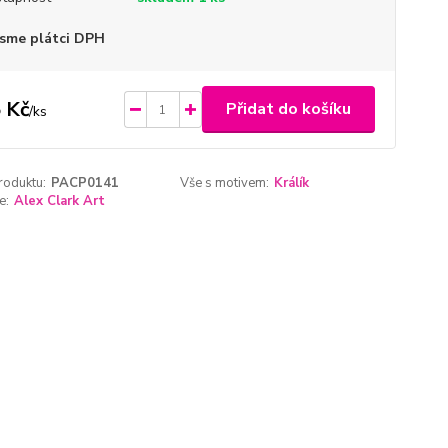
sme plátci DPH
 Kč
Přidat do košíku
/
ks
roduktu:
PACP0141
Vše s motivem:
Králík
e:
Alex Clark Art