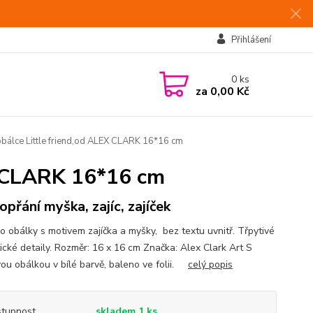
Přihlášení
0
ks
za
0,00 Kč
obálce Little friend,od ALEX CLARK 16*16 cm
EX CLARK 16*16 cm
opřání myška, zajíc, zajíček
do obálky s motivem zajíčka a myšky, bez textu uvnitř. Třpytivé
tické detaily. Rozměr: 16 x 16 cm Značka: Alex Clark Art S
vou obálkou v bílé barvě, baleno ve folii.
celý popis
tupnost
skladem 1 ks