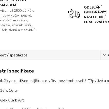
VEŠKERÉ ZBOŽÍ
SKLADEM
ODESLÁNÍ
Více než 2500 dárků s
OBJEDNÁVKY
motivy koček, pejsků,
NÁSLEDUJÍCÍ
králíčků, morčátek,
PRACOVNÍ DE
ptáčků, soviček, koní,
lišek, slonů a medvídků.
etní specifikace
tní specifikace
obálky s motivem zajíčka a myšky, bez textu uvnitř. Třpytivé a pl
16 x 16 cm
lex Clark Art