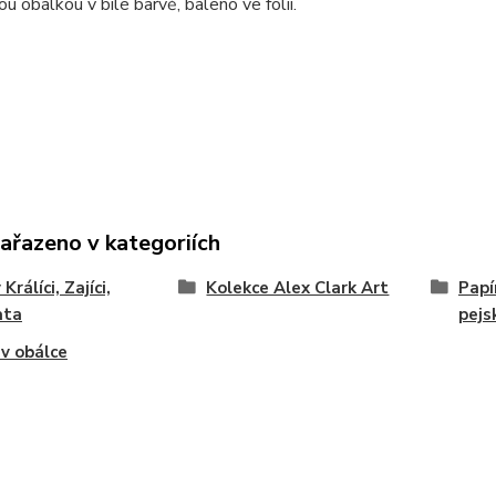
ou obálkou v bílé barvě, baleno ve folii.
zařazeno v kategoriích
Králíci, Zajíci,
Kolekce Alex Clark Art
Papí
ata
pejs
 v obálce