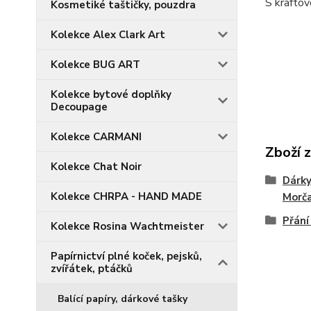
S kraftov
Kosmetiké taštičky, pouzdra
Kolekce Alex Clark Art
Kolekce BUG ART
Kolekce bytové doplňky
Decoupage
Kolekce CARMANI
Zboží 
Kolekce Chat Noir
Dárky 
Kolekce CHRPA - HAND MADE
Morč
Přání
Kolekce Rosina Wachtmeister
Papírnictví plné koček, pejsků,
zvířátek, ptáčků
Balící papíry, dárkové tašky