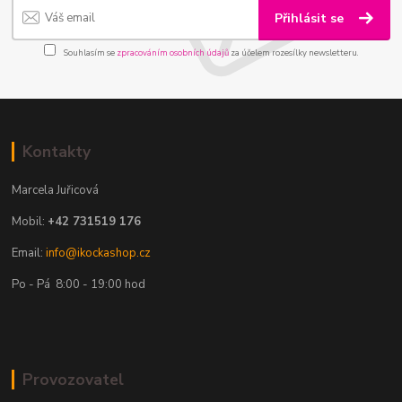
Přihlásit se
Souhlasím se
zpracováním osobních údajů
za účelem rozesílky newsletteru.
Kontakty
Marcela Juřicová
Mobil:
+42 731519 176
Email:
info@ikockashop.cz
Po - Pá 8:00 - 19:00 hod
Provozovatel