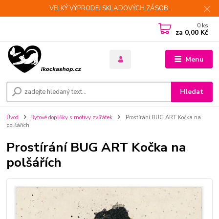
VELKÝ VÝPRODEJ SKLADOVÝCH ZÁSOB.
0
ks
za
0,00 Kč
Menu
Hledat
Úvod
Bytové doplňky s motivy zvířátek
Prostírání BUG ART Kočka na
polšářích
Prostírání BUG ART Kočka na
polšářích