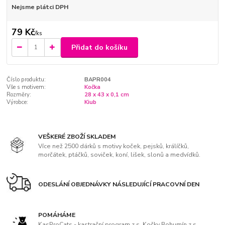
Nejsme plátci DPH
79 Kč
/
ks
Přidat do košíku
Číslo produktu:
BAPR004
Vše s motivem:
Kočka
Rozměry:
28 x 43 x 0,1 cm
Výrobce:
Kiub
VEŠKERÉ ZBOŽÍ SKLADEM
Více než 2500 dárků s motivy koček, pejsků, králíčků,
morčátek, ptáčků, soviček, koní, lišek, slonů a medvídků.
ODESLÁNÍ OBJEDNÁVKY NÁSLEDUJÍCÍ PRACOVNÍ DEN
POMÁHÁME
KasProCats - kastrační program z.s, Kočky Bohumín z.s.,