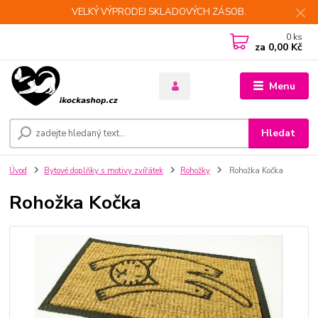
VELKÝ VÝPRODEJ SKLADOVÝCH ZÁSOB.
0
ks
za
0,00 Kč
Menu
Hledat
Úvod
Bytové doplňky s motivy zvířátek
Rohožky
Rohožka Kočka
Rohožka Kočka