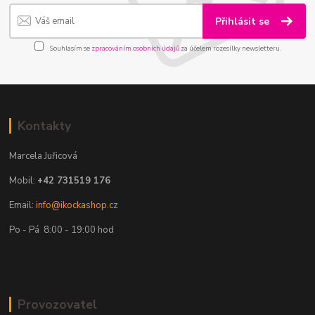
Přihlásit se
Souhlasím se
zpracováním osobních údajů
za účelem rozesílky newsletteru.
Kontakty
Marcela Juřicová
Mobil:
+42 731519 176
Email:
info@ikockashop.cz
Po - Pá 8:00 - 19:00 hod
Provozovatel