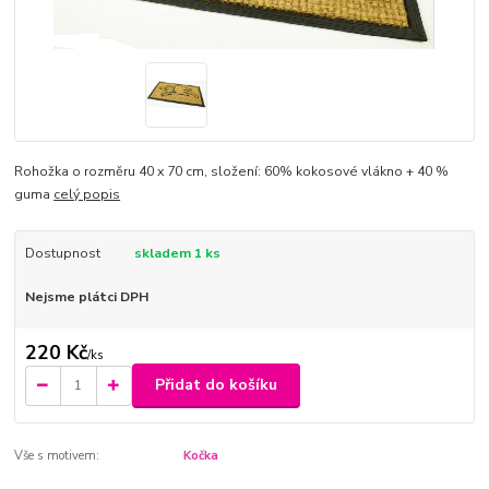
Rohožka o rozměru 40 x 70 cm, složení: 60% kokosové vlákno + 40 %
guma
celý popis
Dostupnost
skladem 1 ks
Nejsme plátci DPH
220 Kč
/
ks
Přidat do košíku
Vše s motivem:
Kočka