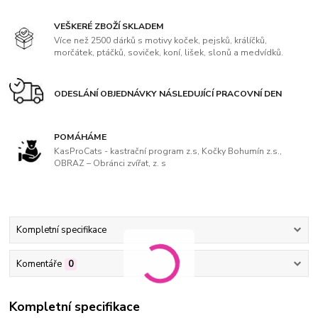
VEŠKERÉ ZBOŽÍ SKLADEM
Více než 2500 dárků s motivy koček, pejsků, králíčků,
morčátek, ptáčků, soviček, koní, lišek, slonů a medvídků.
ODESLÁNÍ OBJEDNÁVKY NÁSLEDUJÍCÍ PRACOVNÍ DEN
POMÁHÁME
KasProCats - kastrační program z.s, Kočky Bohumín z.s.,
OBRAZ – Obránci zvířat, z. s
Kompletní specifikace
Komentáře
0
Kompletní specifikace