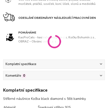
morčátek, ptáčků, soviček, koní, lišek, slonů a medvídků.
ODESLÁNÍ OBJEDNÁVKY NÁSLEDUJÍCÍ PRACOVNÍ DEN
POMÁHÁME
KasProCats - kastrační program z.s, Kočky Bohumín z.s.,
OBRAZ – Obránci zvířat, z. s
Kompletní specifikace
Komentáře
0
Kompletní specifikace
Stříbrné náušnice Kočka black diamond s 56ti kamínky.
Materiál
Šperkovní stříbro 925