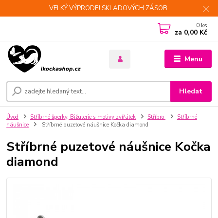
VELKÝ VÝPRODEJ SKLADOVÝCH ZÁSOB.
0
ks
za
0,00 Kč
Menu
Hledat
Úvod
Stříbrné šperky, Bižuterie s motivy zvířátek
Stříbro
Stříbrné
náušnice
Stříbrné puzetové náušnice Kočka diamond
Stříbrné puzetové náušnice Kočka
diamond