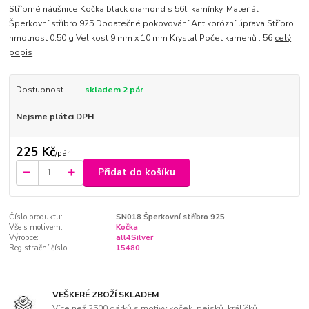
Stříbrné náušnice Kočka black diamond s 56ti kamínky. Materiál
Šperkovní stříbro 925 Dodatečné pokovování Antikorózní úprava Stříbro
hmotnost 0.50 g Velikost 9 mm x 10 mm Krystal Počet kamenů : 56
celý
popis
Dostupnost
skladem 2 pár
Nejsme plátci DPH
225 Kč
/
pár
Přidat do košíku
Číslo produktu:
SN018 Šperkovní stříbro 925
Vše s motivem:
Kočka
Výrobce:
all4Silver
Registrační číslo:
15480
VEŠKERÉ ZBOŽÍ SKLADEM
Více než 2500 dárků s motivy koček, pejsků, králíčků,