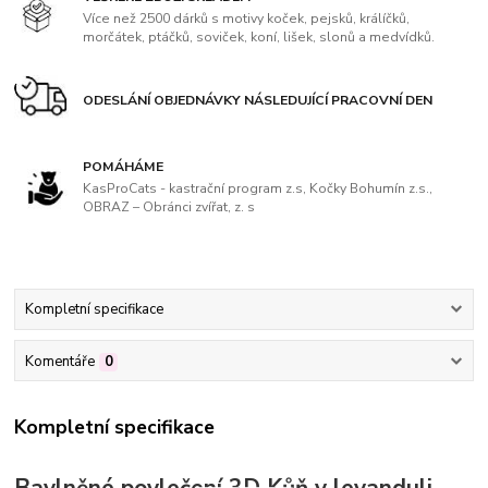
Více než 2500 dárků s motivy koček, pejsků, králíčků,
morčátek, ptáčků, soviček, koní, lišek, slonů a medvídků.
ODESLÁNÍ OBJEDNÁVKY NÁSLEDUJÍCÍ PRACOVNÍ DEN
POMÁHÁME
KasProCats - kastrační program z.s, Kočky Bohumín z.s.,
OBRAZ – Obránci zvířat, z. s
Kompletní specifikace
Komentáře
0
Kompletní specifikace
Bavlněné povlečení 3D Kůň v levanduli,