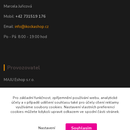
Marcela Juřicová
Mobil:
+42 731519 176
Email:
info@ikockashop.cz
Po - Pá 8:00 - 19:00 hod
Provozovatel
MAJU Eshop s.r.o.
U Parku 2867/1
Pro základní funkčnost, zpříjemnění používání webu, analytické
702 00 Ostrava
účely a v případě udělení souhlasu také pro účely cílení reklamy
využíváme soubory cookies. Nastavení vlastních preferencí
IČ: 09674799
cookies můžete kdykoli upravit odkazem ve spodní části stránek.
Souhlasím
Nastavení