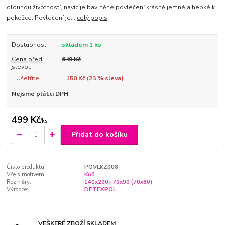
dlouhou životností, navíc je bavlněné povlečení krásně jemné a hebké k
pokožce. Povlečení je...
celý popis
Dostupnost
skladem 1 ks
Cena před
649 Kč
slevou
Ušetříte
150 Kč (
23
% sleva)
Nejsme plátci DPH
499 Kč
/
ks
Přidat do košíku
Číslo produktu:
POVLKZ008
Vše s motivem:
Kůň
Rozměry:
140x200+70x90 (70x80)
Výrobce:
DETEXPOL
VEŠKERÉ ZBOŽÍ SKLADEM