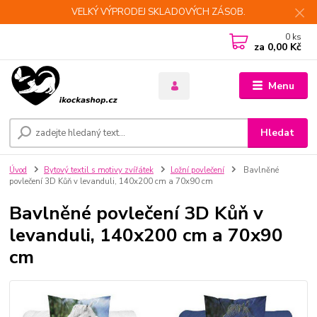
VELKÝ VÝPRODEJ SKLADOVÝCH ZÁSOB.
0
ks
za
0,00 Kč
Menu
Hledat
Úvod
Bytový textil s motivy zvířátek
Ložní povlečení
Bavlněné
povlečení 3D Kůň v levanduli, 140x200 cm a 70x90 cm
Bavlněné povlečení 3D Kůň v
levanduli, 140x200 cm a 70x90
cm