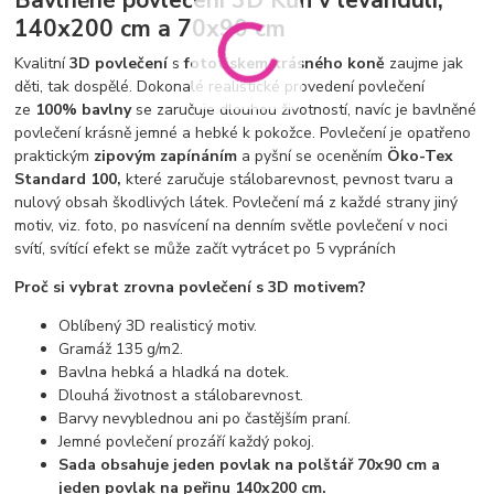
140x200 cm a 70x90 cm
Kvalitní
3D povlečení
s
fototiskem krásného koně
zaujme jak
děti, tak dospělé. Dokonalé realistické provedení povlečení
ze
100% bavlny
se zaručuje dlouhou životností, navíc je bavlněné
povlečení krásně jemné a hebké k pokožce. Povlečení je opatřeno
praktickým
zipovým zapínáním
a pyšní se oceněním
Öko-Tex
Standard 100,
které zaručuje stálobarevnost, pevnost tvaru a
nulový obsah škodlivých látek. Povlečení má z každé strany jiný
motiv, viz. foto, po nasvícení na denním světle povlečení v noci
svítí, svítící efekt se může začít vytrácet po 5 vypráních
Proč si vybrat zrovna povlečení s 3D motivem?
Oblíbený 3D realisticý motiv.
Gramáž 135 g/m2.
Bavlna hebká a hladká na dotek.
Dlouhá životnost a stálobarevnost.
Barvy nevyblednou ani po častějším praní.
Jemné povlečení prozáří každý pokoj.
Sada obsahuje jeden povlak na polštář 70x90 cm a
jeden povlak na peřinu 140x200 cm.