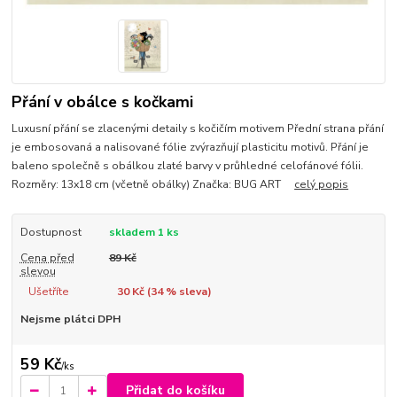
Přání v obálce s kočkami
Luxusní přání se zlacenými detaily s kočičím motivem Přední strana přání
je embosovaná a nalisované fólie zvýrazňují plasticitu motivů. Přání je
baleno společně s obálkou zlaté barvy v průhledné celofánové fólii.
Rozměry: 13x18 cm (včetně obálky) Značka: BUG ART
celý popis
Dostupnost
skladem 1 ks
Cena před
89 Kč
slevou
Ušetříte
30 Kč (
34
% sleva)
Nejsme plátci DPH
59 Kč
/
ks
Přidat do košíku