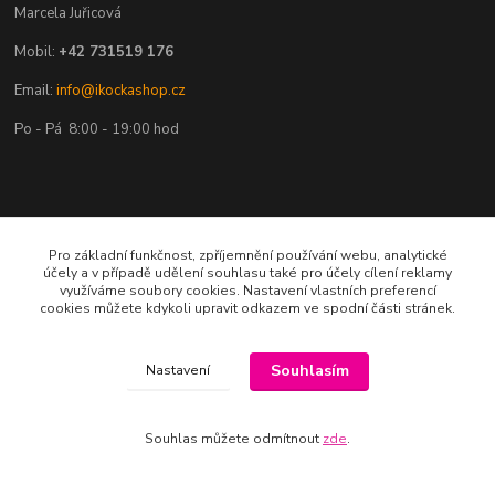
Marcela Juřicová
Mobil:
+42 731519 176
Email:
info@ikockashop.cz
Po - Pá 8:00 - 19:00 hod
Provozovatel
Pro základní funkčnost, zpříjemnění používání webu, analytické
účely a v případě udělení souhlasu také pro účely cílení reklamy
využíváme soubory cookies. Nastavení vlastních preferencí
MAJU Eshop s.r.o.
cookies můžete kdykoli upravit odkazem ve spodní části stránek.
U Parku 2867/1
Souhlasím
702 00 Ostrava
Nastavení
IČ: 09674799
Souhlas můžete odmítnout
zde
.