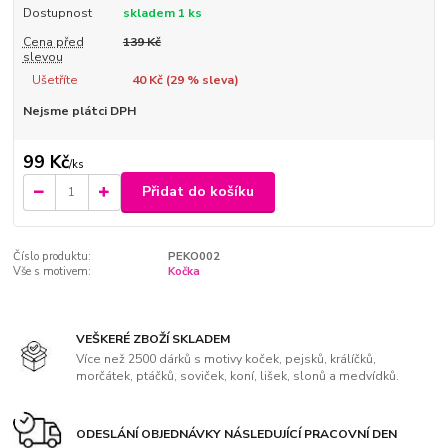
Dostupnost
skladem 1 ks
Cena před
139 Kč
slevou
Ušetříte
40 Kč (
29
% sleva)
Nejsme plátci DPH
99 Kč
/
ks
Přidat do košíku
Číslo produktu:
PEKO002
Vše s motivem:
Kočka
VEŠKERÉ ZBOŽÍ SKLADEM
Více než 2500 dárků s motivy koček, pejsků, králíčků,
morčátek, ptáčků, soviček, koní, lišek, slonů a medvídků.
ODESLÁNÍ OBJEDNÁVKY NÁSLEDUJÍCÍ PRACOVNÍ DEN