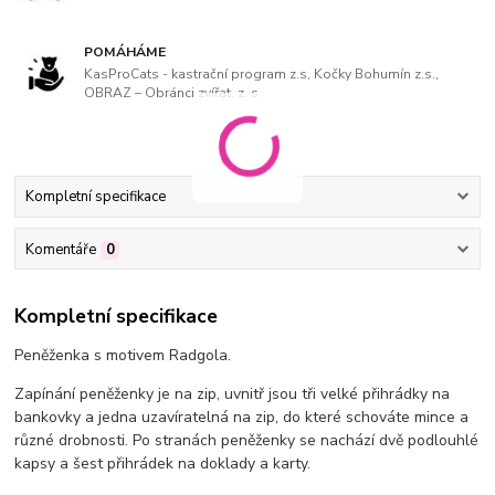
POMÁHÁME
KasProCats - kastrační program z.s, Kočky Bohumín z.s.,
OBRAZ – Obránci zvířat, z. s
Kompletní specifikace
Komentáře
0
Kompletní specifikace
Peněženka s motivem Radgola.
Zapínání peněženky je na zip, uvnitř jsou tři velké přihrádky na
bankovky a jedna uzavíratelná na zip, do které schováte mince a
různé drobnosti. Po stranách peněženky se nachází dvě podlouhlé
kapsy a šest přihrádek na doklady a karty.