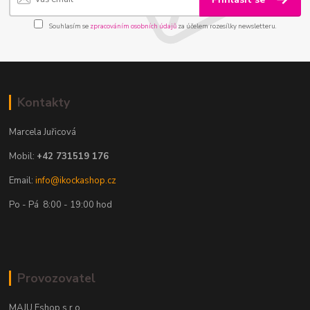
Souhlasím se
zpracováním osobních údajů
za účelem rozesílky newsletteru.
Kontakty
Marcela Juřicová
Mobil:
+42 731519 176
Email:
info@ikockashop.cz
Po - Pá 8:00 - 19:00 hod
Provozovatel
MAJU Eshop s.r.o.