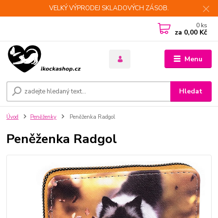
VELKÝ VÝPRODEJ SKLADOVÝCH ZÁSOB.
0
ks
za
0,00 Kč
Menu
Hledat
Úvod
Peněženky
Peněženka Radgol
Peněženka Radgol