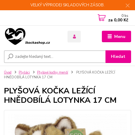
VELKÝ VÝPRODEJ SKLADOVÝCH ZÁSOB.
0
ks
za
0,00 Kč
Menu
Hledat
Úvod
Plyšáci
Plyšové kočky menší
PLYŠOVÁ KOČKA LEŽÍCÍ
HNĚDOBÍLÁ LOTYNKA 17 CM
PLYŠOVÁ KOČKA LEŽÍCÍ
HNĚDOBÍLÁ LOTYNKA 17 CM