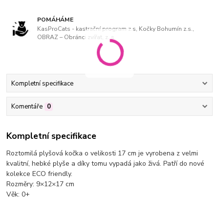
POMÁHÁME
KasProCats - kastrační program z.s, Kočky Bohumín z.s.,
OBRAZ – Obránci zvířat, z. s
Kompletní specifikace
Komentáře
0
Kompletní specifikace
Roztomilá plyšová kočka o velikosti 17 cm je vyrobena z velmi
kvalitní, hebké plyše a díky tomu vypadá jako živá. Patří do nové
kolekce ECO friendly.
Rozměry: 9×12×17 cm
Věk: 0+