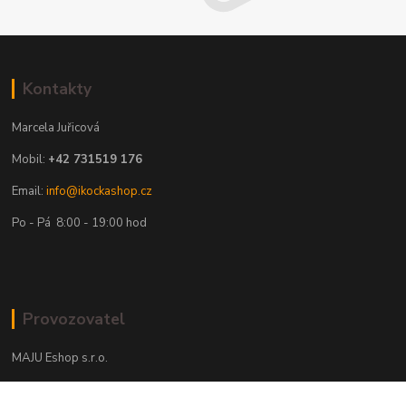
Kontakty
Marcela Juřicová
Mobil:
+42 731519 176
Email:
info@ikockashop.cz
Po - Pá 8:00 - 19:00 hod
Provozovatel
MAJU Eshop s.r.o.
U Parku 2867/1