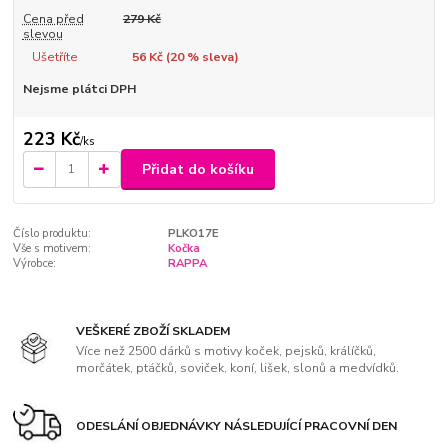
Cena před
279 Kč
slevou
Ušetříte
56 Kč (
20
% sleva)
Nejsme plátci DPH
223 Kč
/
ks
Přidat do košíku
Číslo produktu:
PLKO17E
Vše s motivem:
Kočka
Výrobce:
RAPPA
VEŠKERÉ ZBOŽÍ SKLADEM
Více než 2500 dárků s motivy koček, pejsků, králíčků,
morčátek, ptáčků, soviček, koní, lišek, slonů a medvídků.
ODESLÁNÍ OBJEDNÁVKY NÁSLEDUJÍCÍ PRACOVNÍ DEN