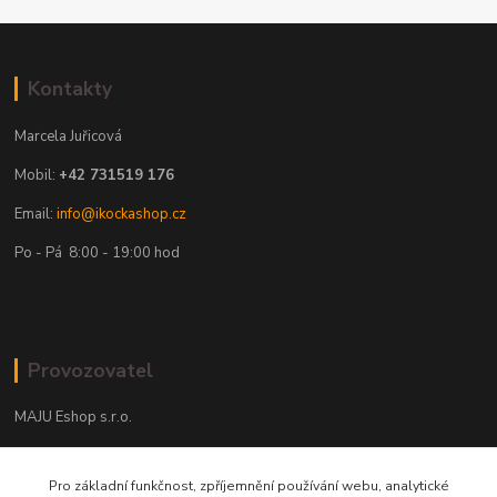
Kontakty
Marcela Juřicová
Mobil:
+42 731519 176
Email:
info@ikockashop.cz
Po - Pá 8:00 - 19:00 hod
Provozovatel
MAJU Eshop s.r.o.
U Parku 2867/1
Pro základní funkčnost, zpříjemnění používání webu, analytické
702 00 Ostrava