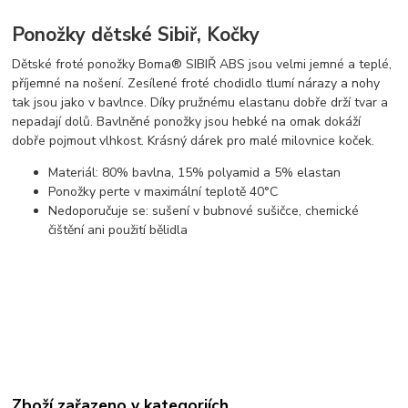
Ponožky dětské Sibiř, Kočky
Dětské froté ponožky Boma® SIBIŘ ABS jsou velmi jemné a teplé,
příjemné na nošení. Zesílené froté chodidlo tlumí nárazy a nohy
tak jsou jako v bavlnce. Díky pružnému elastanu dobře drží tvar a
nepadají dolů. Bavlněné ponožky jsou hebké na omak dokáží
dobře pojmout vlhkost. Krásný dárek pro malé milovnice koček.
Materiál: 80% bavlna, 15% polyamid a 5% elastan
Ponožky perte v maximální teplotě 40°C
Nedoporučuje se: sušení v bubnové sušičce, chemické
čištění ani použití bělidla
Zboží zařazeno v kategoriích