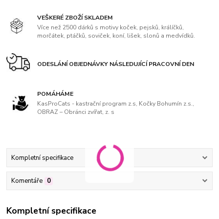
VEŠKERÉ ZBOŽÍ SKLADEM
Více než 2500 dárků s motivy koček, pejsků, králíčků,
morčátek, ptáčků, soviček, koní, lišek, slonů a medvídků.
ODESLÁNÍ OBJEDNÁVKY NÁSLEDUJÍCÍ PRACOVNÍ DEN
POMÁHÁME
KasProCats - kastrační program z.s, Kočky Bohumín z.s.,
OBRAZ – Obránci zvířat, z. s
Kompletní specifikace
Komentáře
0
Kompletní specifikace