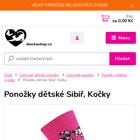
VELKÝ VÝPRODEJ SKLADOVÝCH ZÁSOB.
0
ks
za
0,00 Kč
Menu
Hledat
Úvod
Dámské, dětské ponožky
Dámské ponožky
Ponožky středně
vysoké
Ponožky dětské Sibiř, Kočky
Ponožky dětské Sibiř, Kočky