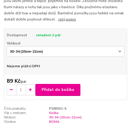
jsou velmi jemné a teplé, příjemné na nošení. Zesílené froté chodidlo
tlumí nárazy a nohy tak jsou jako v bavlnce. Díky pružnému elastanu
dobře drží tvar a nepadají dolů. Bavlněné ponožky jsou hebké na omak
dokáží dobře pojmout vlhkost...
celý popis
Dostupnost
skladem 2 pár
Velikost
Nejsme plátci DPH
89 Kč
/
pár
Přidat do košíku
Číslo produktu:
PSIB001-5
Vše s motivem:
Kočka
Velikost:
30-34 (20cm-22cm)
Výrobce:
BOMA